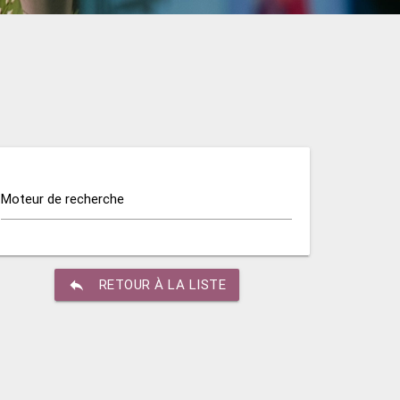
Moteur de recherche
reply
RETOUR À LA LISTE