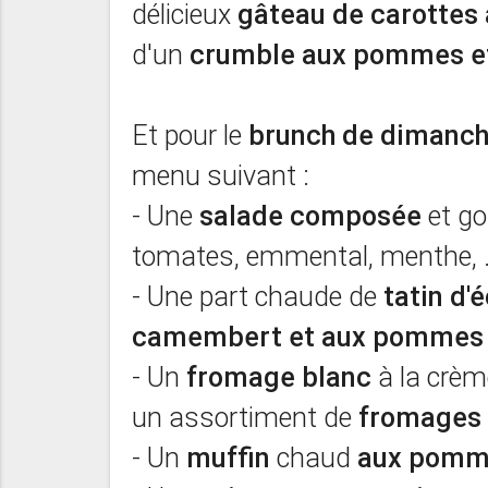
délicieux
gâteau de carottes
d'un
crumble aux pommes et 
Et pour le
brunch de dimanc
menu suivant :
- Une
salade composée
et go
tomates, emmental, menthe, .
- Une part chaude de
tatin d'
camembert et aux pommes
- Un
fromage blanc
à la crème
un assortiment de
fromages
- Un
muffin
chaud
aux pomme