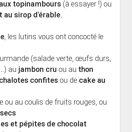
 aux topinambours
(à essayer !) ou
au sirop d'érable
.
he
, les lutins vous ont concocté le
urmande (salade verte, œufs durs,
..) au
jambon cru
ou au
thon
échalotes confites
ou de
cake au
 ou au coulis de fruits rouges, ou
 secs
s et pépites de chocolat