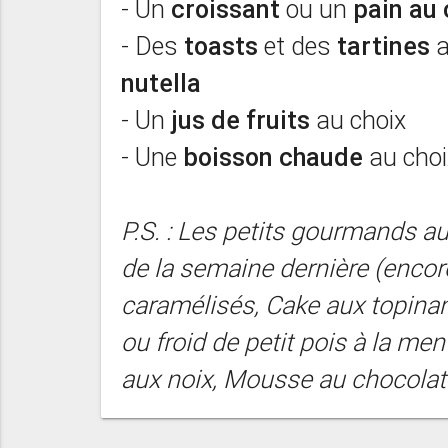
- Un
croissant
ou un
pain au 
- Des
toasts
et des
tartines
a
nutella
- Un
jus de fruits
au choix
- Une
boisson chaude
au choi
P.S. : Les petits gourmands 
de la semaine dernière (encor
caramélisés, Cake aux topina
ou froid de petit pois à la men
aux noix, Mousse au chocolat 