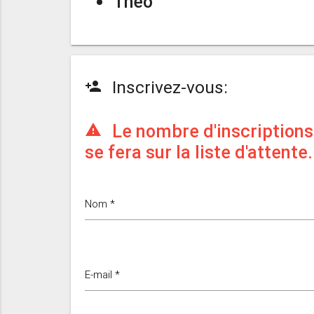
Théo
Inscrivez-vous:
person_add
Le nombre d'inscriptions 
warning
se fera sur la liste d'attente.
Nom *
E-mail *