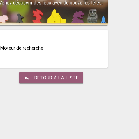
Moteur de recherche
reply
RETOUR À LA LISTE