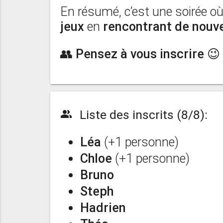
En résumé, c’est une soirée o
jeux
en
rencontrant de nouv
👥 Pensez à vous inscrire 😉
Liste des inscrits (8/8):
people_alt
Léa
(+1 personne)
Chloe
(+1 personne)
Bruno
Steph
Hadrien