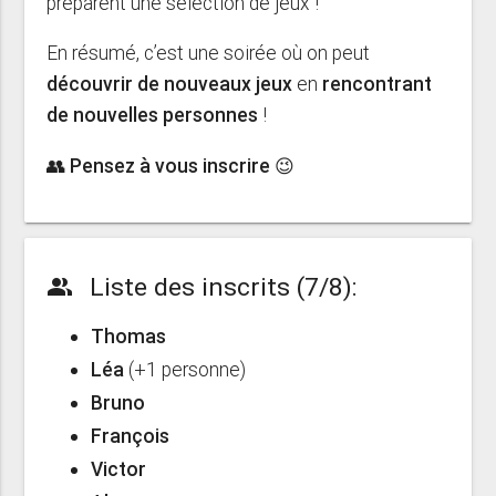
préparent une sélection de jeux !
En résumé, c’est une soirée où on peut
découvrir de nouveaux jeux
en
rencontrant
de nouvelles personnes
!
👥 Pensez à vous inscrire 😉
Liste des inscrits (7/8):
people_alt
Thomas
Léa
(+1 personne)
Bruno
François
Victor