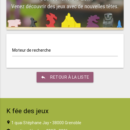
Moteur de recherche
reply
RETOUR À LA LISTE
K fée des jeux
location_on
1 quai Stéphane Jay • 38000 Grenoble