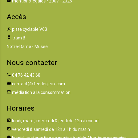
business_center
mentions légales
• 2007 - 2026
Accès
directions_bike
piste cyclable V63
tram
tram B
Notre-Dame - Musée
Nous contacter
phone
04 76 42 43 68
email
contact@kfeedesjeux.com
balance
médiation à la consommation
Horaires
today
lundi, mardi, mercredi & jeudi de 12h à minuit
today
vendredi & samedi de 12h à 1h du matin
watch_later