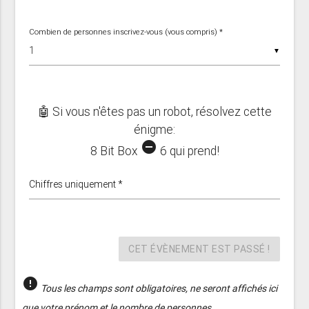
Combien de personnes inscrivez-vous (vous compris) *
▼
🤖 Si vous n'êtes pas un robot, résolvez cette
énigme:
remove_circle
8 Bit Box
6 qui prend!
Chiffres uniquement *
CET ÉVÈNEMENT EST PASSÉ !
error
Tous les champs sont obligatoires, ne seront affichés ici
que votre prénom et le nombre de personnes.