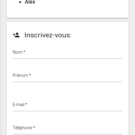
Alex
Inscrivez-vous:
person_add
Nom *
Prénom *
E-mail *
Téléphone *