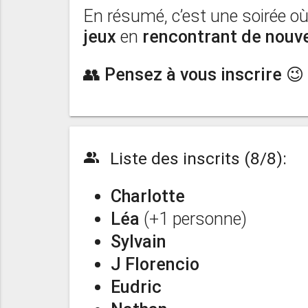
En résumé, c’est une soirée o
jeux
en
rencontrant de nouv
👥 Pensez à vous inscrire 😉
Liste des inscrits (8/8):
people_alt
Charlotte
Léa
(+1 personne)
Sylvain
J Florencio
Eudric