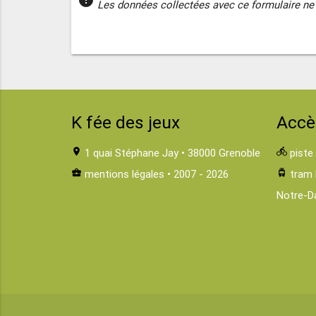
error
Les données collectées avec ce formulaire ne 
K fée des jeux
Accè
location_on
1 quai Stéphane Jay • 38000 Grenoble
directions_bike
piste
business_center
mentions légales
• 2007 - 2026
tram
tram 
Notre-D