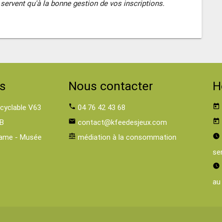
servent qu'à la bonne gestion de vos inscriptions.
s
Nous contacter
H
 cyclable V63
phone
04 76 42 43 68
today
B
email
contact@kfeedesjeux.com
today
ame - Musée
balance
médiation à la consommation
watch_later
se
watch_later
au