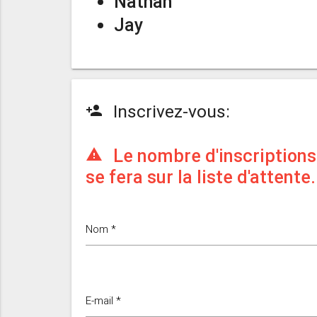
Nathan
Jay
Inscrivez-vous:
person_add
Le nombre d'inscriptions 
warning
se fera sur la liste d'attente.
Nom *
E-mail *