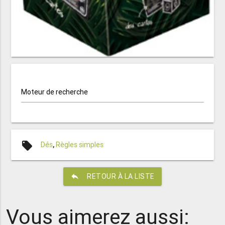
Moteur de recherche
local_offer
Dés
,
Règles simples
reply
RETOUR À LA LISTE
Vous aimerez aussi: