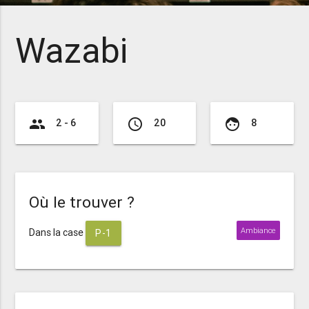
Wazabi
group
access_time
face
2 - 6
20
8
Où le trouver ?
Ambiance
Dans la case
P-1