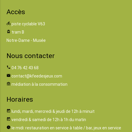
Accès
directions_bike
piste cyclable V63
tram
tram B
Notre-Dame - Musée
Nous contacter
phone
04 76 42 43 68
email
contact@kfeedesjeux.com
balance
médiation à la consommation
Horaires
today
lundi, mardi, mercredi & jeudi de 12h à minuit
today
vendredi & samedi de 12h à 1h du matin
watch_later
le midi: restauration en service à table / bar, jeux en service