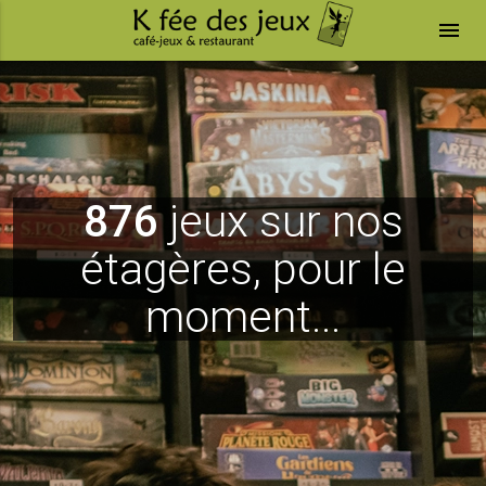
menu
876
jeux sur nos
étagères, pour le
moment...