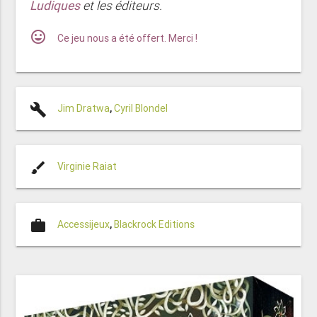
Ludiques
et les éditeurs.
mood
Ce jeu nous a été offert. Merci !
build
Jim Dratwa
,
Cyril Blondel
brush
Virginie Raiat
work
Accessijeux
,
Blackrock Editions