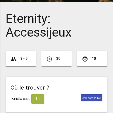
Eternity:
Accessijeux
group
access_time
face
3 - 5
30
10
Où le trouver ?
Jeu accessible
Dans la case
J-4