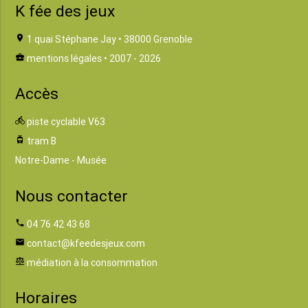
K fée des jeux
location_on
1 quai Stéphane Jay • 38000 Grenoble
business_center
mentions légales
• 2007 - 2026
Accès
directions_bike
piste cyclable V63
tram
tram B
Notre-Dame - Musée
Nous contacter
phone
04 76 42 43 68
email
contact@kfeedesjeux.com
balance
médiation à la consommation
Horaires