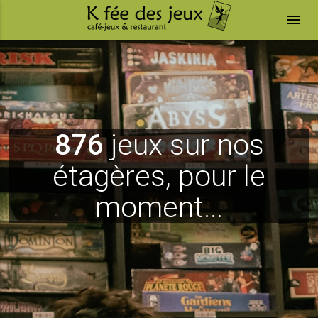
menu
876
jeux sur nos
étagères, pour le
moment...