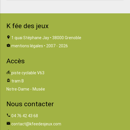
K fée des jeux
location_on
1 quai Stéphane Jay • 38000 Grenoble
business_center
mentions légales
• 2007 - 2026
Accès
directions_bike
piste cyclable V63
tram
tram B
Notre-Dame - Musée
Nous contacter
phone
04 76 42 43 68
email
contact@kfeedesjeux.com