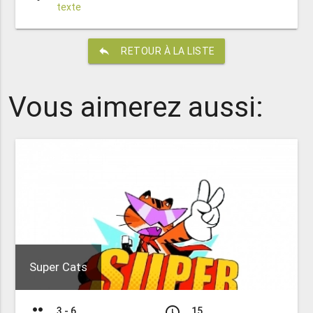
texte
reply
RETOUR À LA LISTE
Vous aimerez aussi:
Super Cats
group
access_time
3 - 6
15