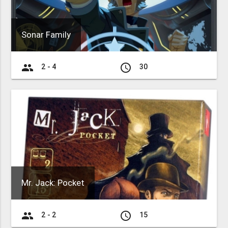
Sonar Family
group
access_time
2 - 4
30
Mr. Jack: Pocket
group
access_time
2 - 2
15