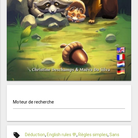
Moteur de recherche
local_offer
Déduction
,
English rules 💬
,
Règles simples
,
Sans