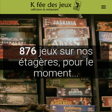
menu
876
jeux sur nos
étagères, pour le
moment...