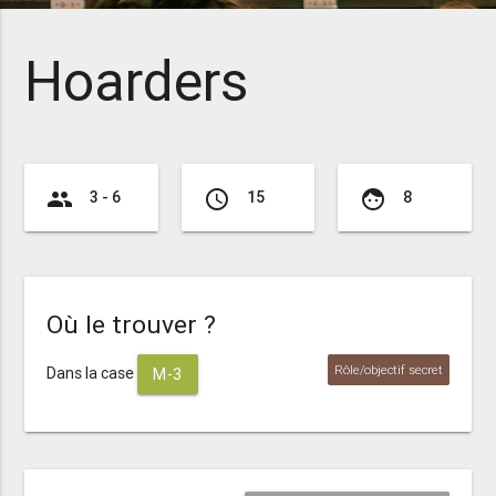
Hoarders
group
access_time
face
3 - 6
15
8
Où le trouver ?
Rôle/objectif secret
Dans la case
M-3