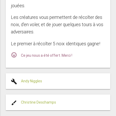
jouées.
Les créatures vous permettent de récolter des
noix, d'en voler, et de jouer quelques tours à vos
adversaires.
Le premier à récolter 5 noix identiques gagne!
mood
Ce jeu nous a été offert. Merci !
build
Andy Niggles
brush
Christine Deschamps