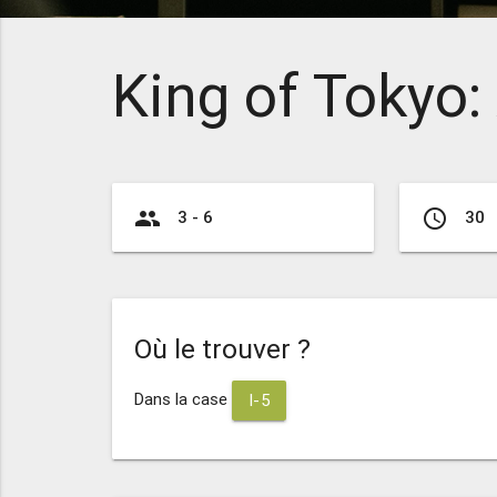
King of Tokyo
group
access_time
3 - 6
30
Où le trouver ?
Dans la case
I-5