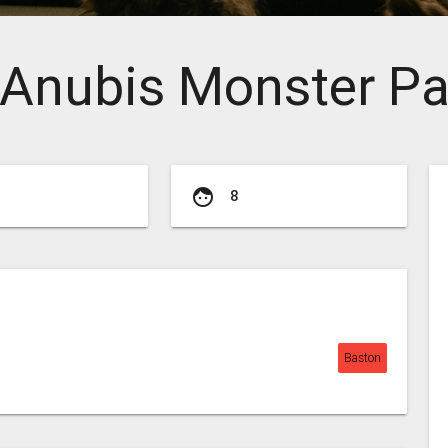
: Anubis Monster P
face
8
Baston