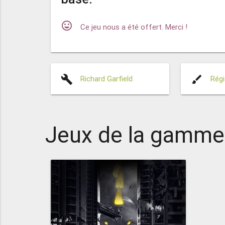
mood
Ce jeu nous a été offert. Merci !
build
brush
Richard Garfield
Régi
Jeux de la gamme