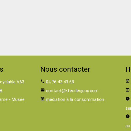
s
Nous contacter
H
 cyclable V63
phone
04 76 42 43 68
today
B
email
contact@kfeedesjeux.com
today
ame - Musée
balance
médiation à la consommation
watch_later
se
watch_later
au