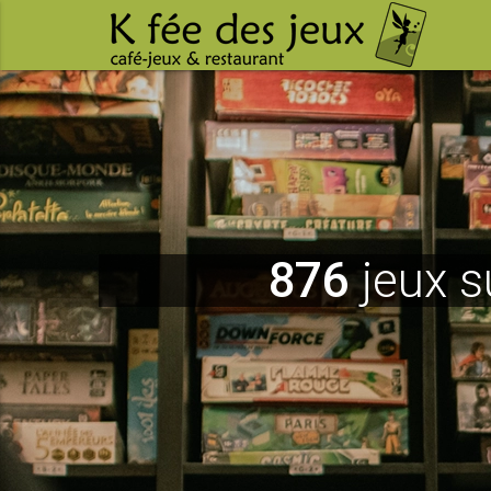
876
jeux s