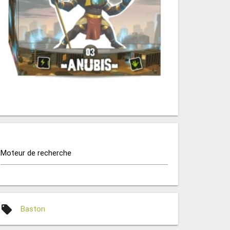
Moteur de recherche
local_offer
Baston