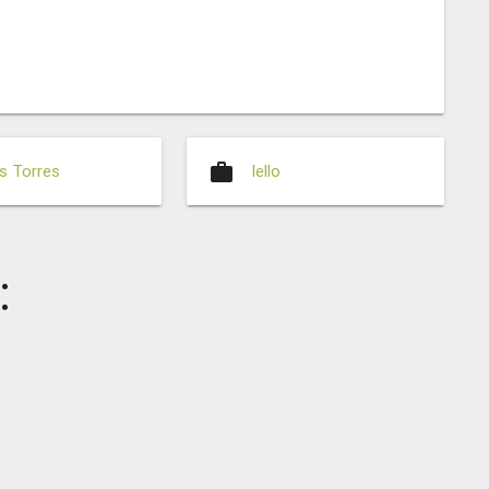
work
s Torres
Iello
: