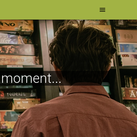
menu
e moment...