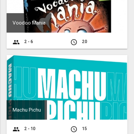
Voodoo Mania
group
access_time
2 - 6
20
Machu Pichu
group
access_time
2 - 10
15