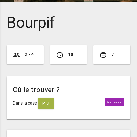
Bourpif
group
access_time
face
2 - 4
10
7
Où le trouver ?
Ambiance
Dans la case
P-2