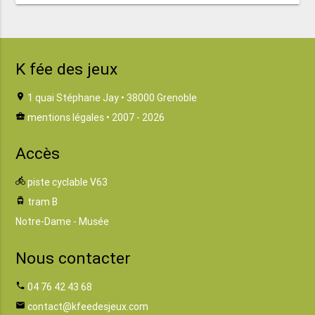
K fée des jeux
location_on
1 quai Stéphane Jay • 38000 Grenoble
business_center
mentions légales
• 2007 - 2026
Accès
directions_bike
piste cyclable V63
tram
tram B
Notre-Dame - Musée
Nous contacter
phone
04 76 42 43 68
email
contact@kfeedesjeux.com