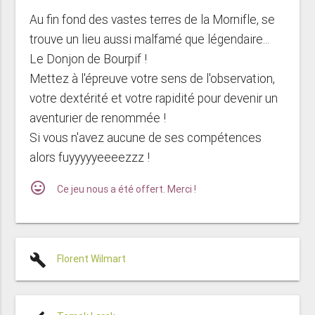
Au fin fond des vastes terres de la Mornifle, se
trouve un lieu aussi malfamé que légendaire...
Le Donjon de Bourpif !
Mettez à l'épreuve votre sens de l'observation,
votre dextérité et votre rapidité pour devenir un
aventurier de renommée !
Si vous n'avez aucune de ses compétences
alors fuyyyyyeeeezzz !
mood
Ce jeu nous a été offert. Merci !
build
Florent Wilmart