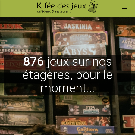
menu
876
jeux sur nos
étagères, pour le
moment...