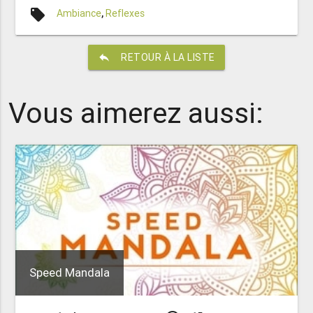
local_offer
Ambiance
,
Reflexes
reply
RETOUR À LA LISTE
Vous aimerez aussi:
Speed Mandala