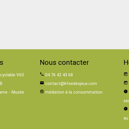
s
Nous contacter
H
 cyclable V63
phone
04 76 42 43 68
today
B
email
contact@kfeedesjeux.com
today
ame - Musée
balance
médiation à la consommation
watch_later
se
watch_later
au