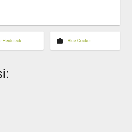
work
 Heidsieck
Blue Cocker
i: