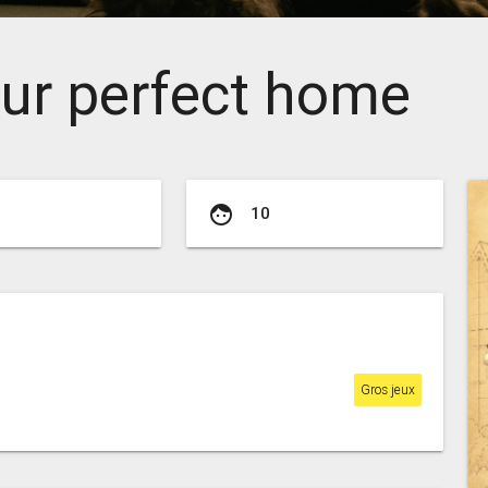
ur perfect home
face
10
Gros jeux