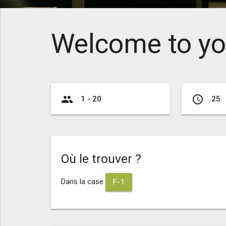
Welcome to yo
group
access_time
1 - 20
25
Où le trouver ?
Dans la case
F-1