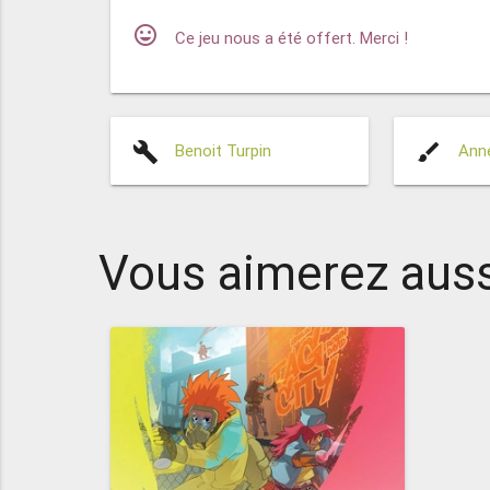
mood
Ce jeu nous a été offert. Merci !
build
brush
Benoit Turpin
Anne
Vous aimerez auss