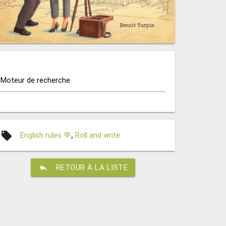
Moteur de recherche
local_offer
English rules 💬
,
Roll and write
reply
RETOUR À LA LISTE