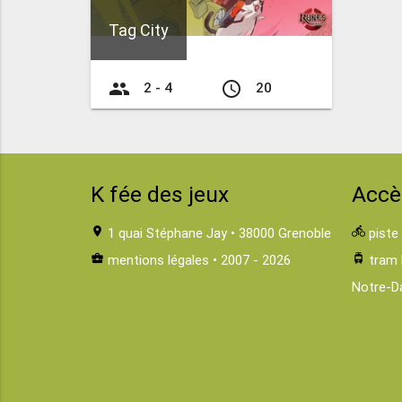
Tag City
group
access_time
2 - 4
20
K fée des jeux
Accè
location_on
1 quai Stéphane Jay • 38000 Grenoble
directions_bike
piste
business_center
mentions légales
• 2007 - 2026
tram
tram 
Notre-D