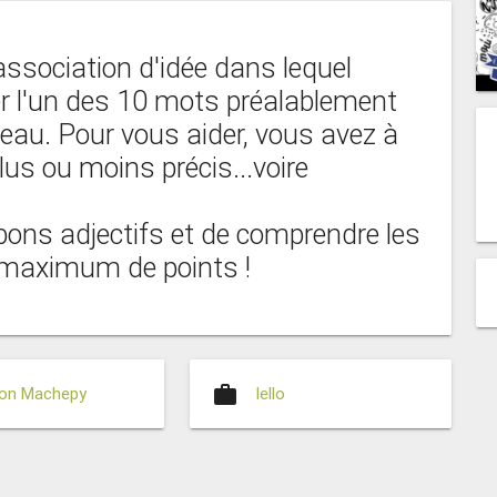
ssociation d'idée dans lequel
er l'un des 10 mots préalablement
teau. Pour vous aider, vous avez à
lus ou moins précis...voire
bons adjectifs et de comprendre les
e maximum de points !
work
son Machepy
Iello