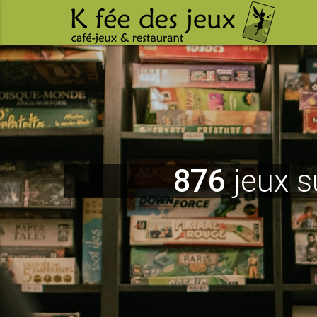
876
jeux s