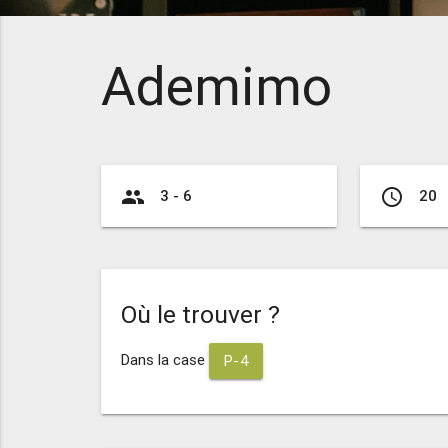
Ademimo
group
access_time
3 - 6
20
Où le trouver ?
Dans la case
P-4