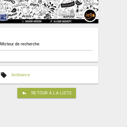
Moteur de recherche
local_offer
Ambiance
reply
RETOUR À LA LISTE