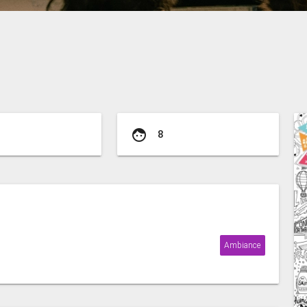
face
8
Ambiance