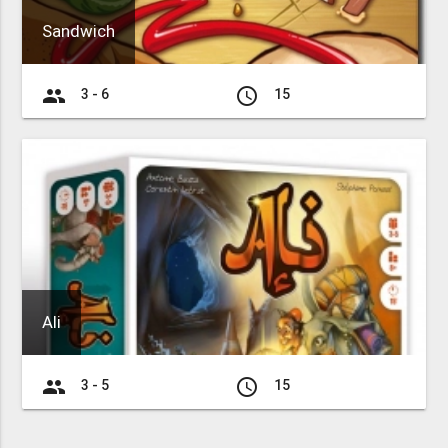
Sandwich
group
access_time
3 - 6
15
Ali
group
access_time
3 - 5
15