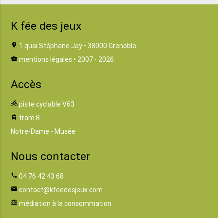
K fée des jeux
location_on
1 quai Stéphane Jay • 38000 Grenoble
business_center
mentions légales
• 2007 - 2026
Accès
directions_bike
piste cyclable V63
tram
tram B
Notre-Dame - Musée
Nous contacter
phone
04 76 42 43 68
email
contact@kfeedesjeux.com
balance
médiation à la consommation