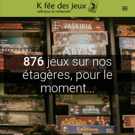
menu
876
jeux sur nos
étagères, pour le
moment...