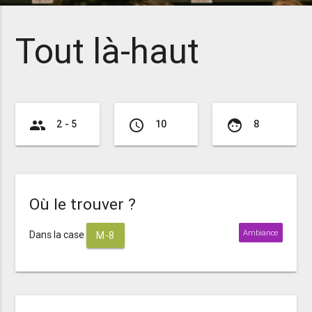
Tout là-haut
group
access_time
face
2 - 5
10
8
Où le trouver ?
Ambiance
Dans la case
M-8