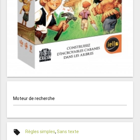
Moteur de recherche
local_offer
Règles simples
,
Sans texte