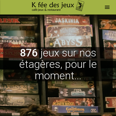
menu
876
jeux sur nos
étagères, pour le
moment...