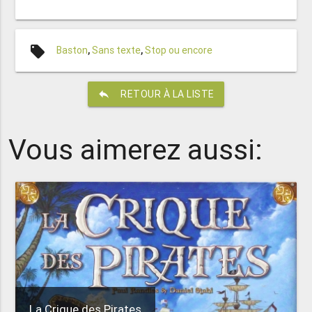
local_offer
Baston
,
Sans texte
,
Stop ou encore
reply
RETOUR À LA LISTE
Vous aimerez aussi:
La Crique des Pirates