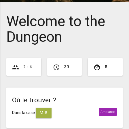
Welcome to the
Dungeon
group
access_time
face
2 - 4
30
8
Où le trouver ?
Ambiance
Dans la case
M-8