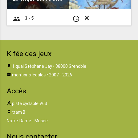
group
access_time
3 - 5
90
K fée des jeux
location_on
1 quai Stéphane Jay • 38000 Grenoble
business_center
mentions légales
• 2007 - 2026
Accès
directions_bike
piste cyclable V63
tram
tram B
Notre-Dame - Musée
Nous contacter