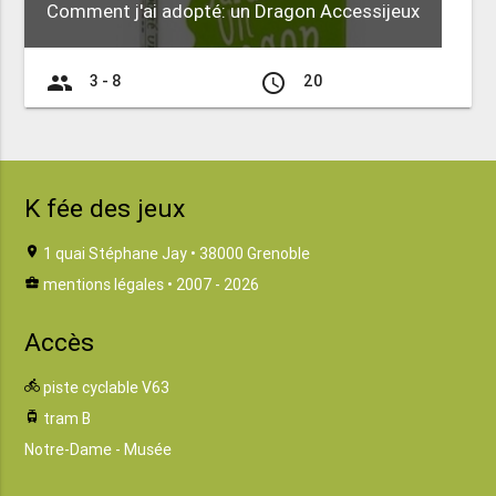
Comment j'ai adopté: un Dragon Accessijeux
group
access_time
3 - 8
20
K fée des jeux
location_on
1 quai Stéphane Jay • 38000 Grenoble
business_center
mentions légales
• 2007 - 2026
Accès
directions_bike
piste cyclable V63
tram
tram B
Notre-Dame - Musée