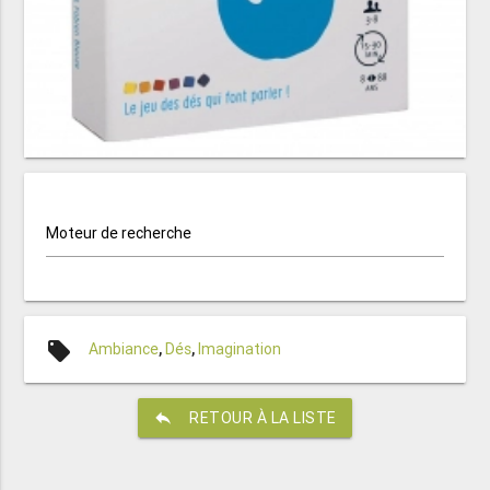
Moteur de recherche
local_offer
Ambiance
,
Dés
,
Imagination
reply
RETOUR À LA LISTE