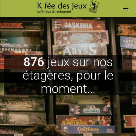
menu
876
jeux sur nos
étagères, pour le
moment...