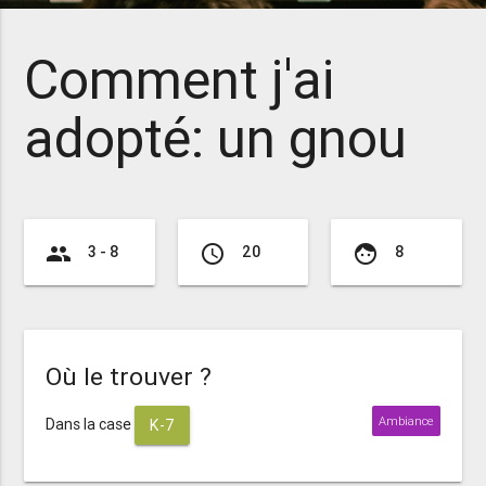
Comment j'ai
adopté: un gnou
group
access_time
face
3 - 8
20
8
Où le trouver ?
Ambiance
Dans la case
K-7