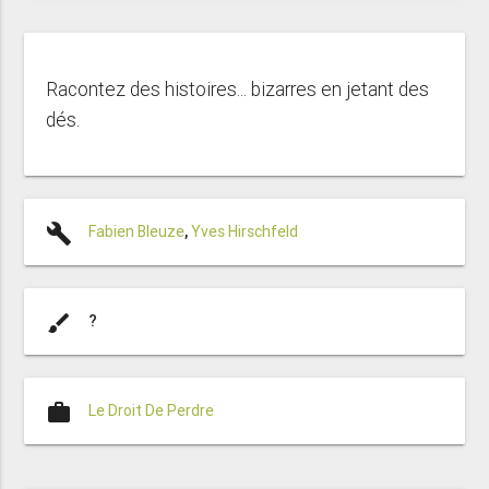
Racontez des histoires... bizarres en jetant des
dés.
build
Fabien Bleuze
,
Yves Hirschfeld
brush
?
work
Le Droit De Perdre