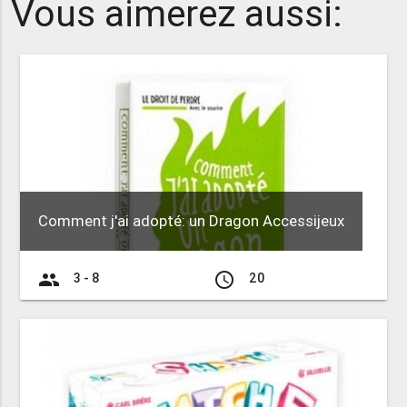
Vous aimerez aussi:
Comment j'ai adopté: un Dragon Accessijeux
group
access_time
3 - 8
20