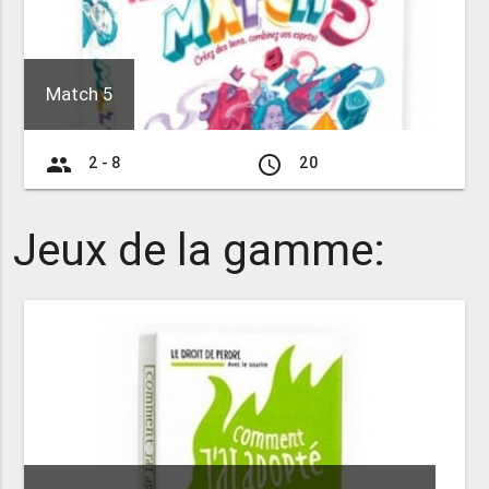
Match 5
group
access_time
2 - 8
20
Jeux de la gamme: