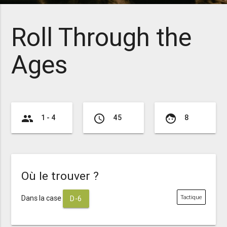
Roll Through the
Ages
group
access_time
face
1 - 4
45
8
Où le trouver ?
Dans la case
Tactique
D-6