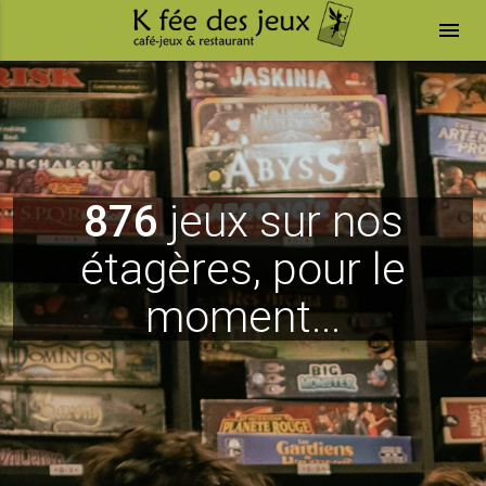
menu
876
jeux sur nos
étagères, pour le
moment...