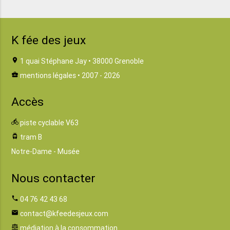
K fée des jeux
location_on
1 quai Stéphane Jay • 38000 Grenoble
business_center
mentions légales
• 2007 - 2026
Accès
directions_bike
piste cyclable V63
tram
tram B
Notre-Dame - Musée
Nous contacter
phone
04 76 42 43 68
email
contact@kfeedesjeux.com
balance
médiation à la consommation