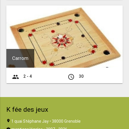
Carrom
group
access_time
2 - 4
30
K fée des jeux
location_on
1 quai Stéphane Jay • 38000 Grenoble
business_center