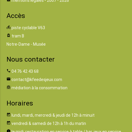
mentions légales
• 2007 - 2026
Accès
directions_bike
piste cyclable V63
tram
tram B
Notre-Dame - Musée
Nous contacter
phone
04 76 42 43 68
email
contact@kfeedesjeux.com
balance
médiation à la consommation
Horaires
today
lundi, mardi, mercredi & jeudi de 12h à minuit
today
vendredi & samedi de 12h à 1h du matin
watch_later
le midi: restauration en service à table / bar, jeux en service