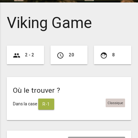
Viking Game
group
access_time
face
2 - 2
20
8
Où le trouver ?
Classique
Dans la case
R-1