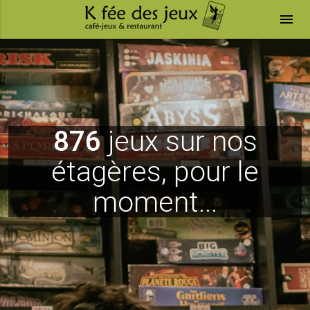
menu
876
jeux sur nos
étagères, pour le
moment...