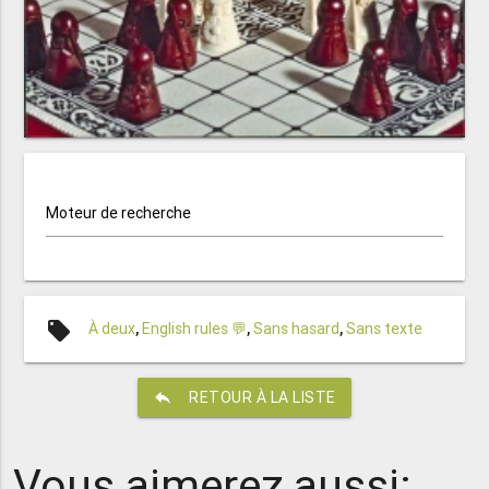
Moteur de recherche
local_offer
À deux
,
English rules 💬
,
Sans hasard
,
Sans texte
reply
RETOUR À LA LISTE
Vous aimerez aussi: