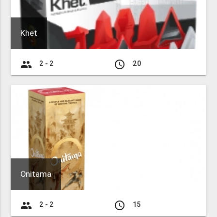
Khet
group
access_time
2 - 2
20
Onitama
group
access_time
2 - 2
15