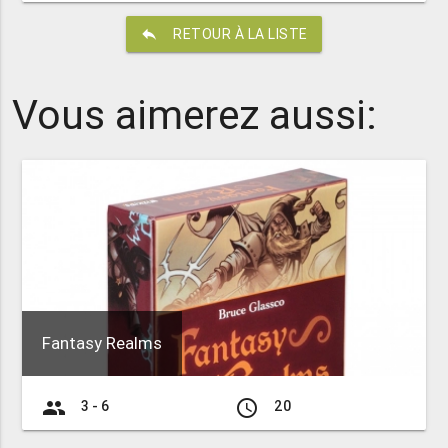
reply
RETOUR À LA LISTE
Vous aimerez aussi:
Fantasy Realms
group
access_time
3 - 6
20