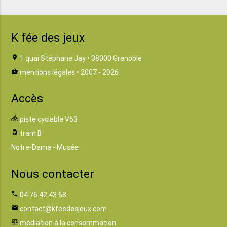
K fée des jeux
location_on
1 quai Stéphane Jay • 38000 Grenoble
business_center
mentions légales
• 2007 - 2026
Accès
directions_bike
piste cyclable V63
tram
tram B
Notre-Dame - Musée
Nous contacter
phone
04 76 42 43 68
email
contact@kfeedesjeux.com
balance
médiation à la consommation