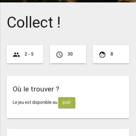
Collect !
group
access_time
face
2 - 5
30
8
Où le trouver ?
Le jeu est disponible au
.
BAR