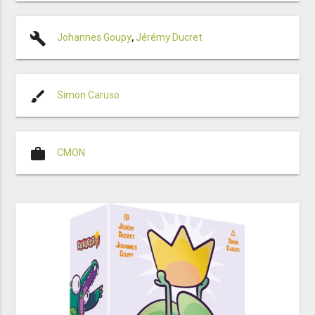
build
Johannes Goupy
,
Jérémy Ducret
brush
Simon Caruso
work
CMON