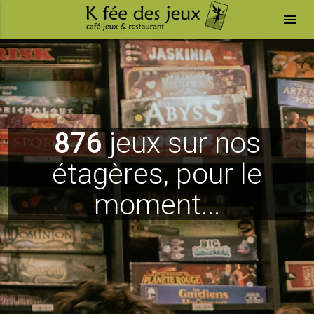
menu
876
jeux sur nos
étagères, pour le
moment...