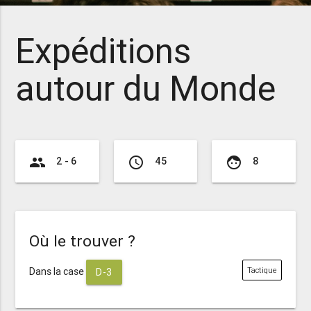
Expéditions
autour du Monde
group
access_time
face
2 - 6
45
8
Où le trouver ?
Dans la case
Tactique
D-3