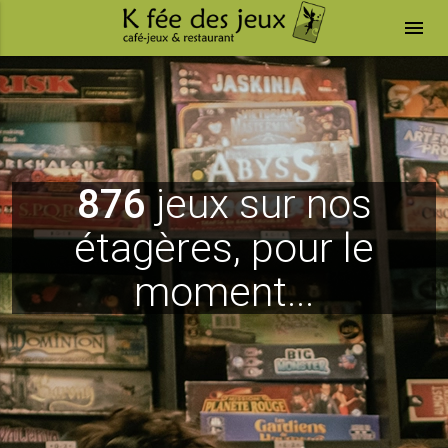
menu
876
jeux sur nos
étagères, pour le
moment...