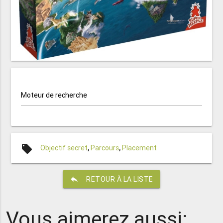
Moteur de recherche
local_offer
Objectif secret
,
Parcours
,
Placement
reply
RETOUR À LA LISTE
Vous aimerez aussi: