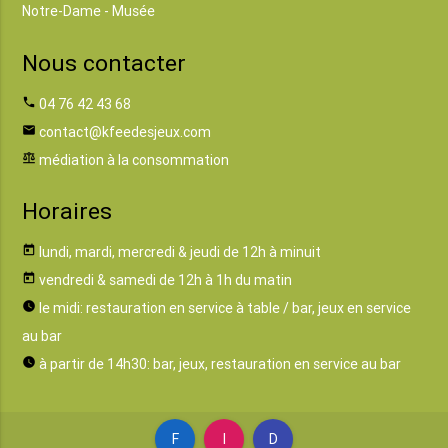
Notre-Dame - Musée
Nous contacter
phone
04 76 42 43 68
email
contact@kfeedesjeux.com
balance
médiation à la consommation
Horaires
today
lundi, mardi, mercredi & jeudi de 12h à minuit
today
vendredi & samedi de 12h à 1h du matin
watch_later
le midi: restauration en service à table / bar, jeux en service
au bar
watch_later
à partir de 14h30: bar, jeux, restauration en service au bar
F
I
D