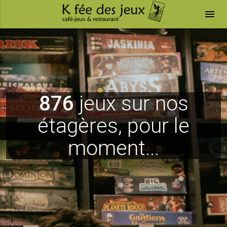
menu
876
jeux sur nos
étagères, pour le
moment...