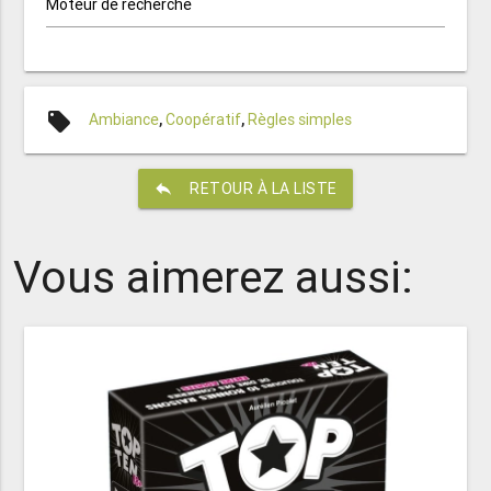
Moteur de recherche
local_offer
Ambiance
,
Coopératif
,
Règles simples
reply
RETOUR À LA LISTE
Vous aimerez aussi: