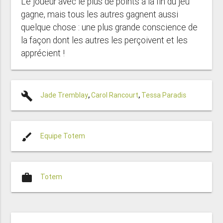
Le joueur avec le plus de points à la fin du jeu
gagne, mais tous les autres gagnent aussi
quelque chose : une plus grande conscience de
la façon dont les autres les perçoivent et les
apprécient !
build
Jade Tremblay
,
Carol Rancourt
,
Tessa Paradis
brush
Equipe Totem
work
Totem