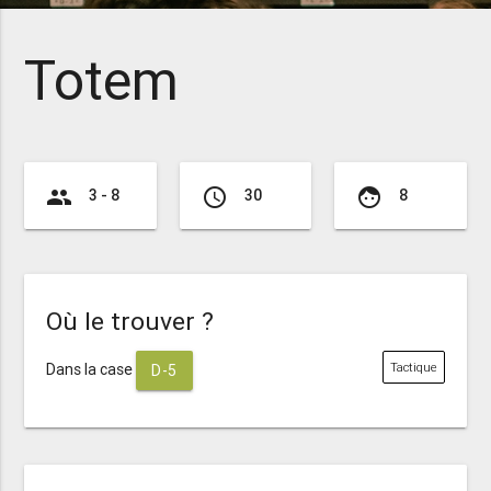
Totem
group
access_time
face
3 - 8
30
8
Où le trouver ?
Dans la case
Tactique
D-5