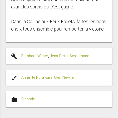
avant les sorcières, c'est gagné!
Dans la Colline aux Feux Follets, faites les bons
choix tous ensemble pour remporter la victoire.
build
Bernhard Weber
,
Jens-Peter Schliemann
brush
Annette Nora Kara
,
ClemNewter
work
Gigamic