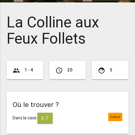
La Colline aux
Feux Follets
group
access_time
face
1 - 4
20
5
Où le trouver ?
Enfant
Dans la case
E-7