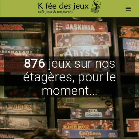
menu
876
jeux sur nos
étagères, pour le
moment...