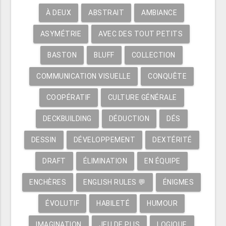
À DEUX
ABSTRAIT
AMBIANCE
ASYMÉTRIE
AVEC DES TOUT PETITS
BASTON
BLUFF
COLLECTION
COMMUNICATION VISUELLE
CONQUÊTE
COOPÉRATIF
CULTURE GÉNÉRALE
DECKBUILDING
DÉDUCTION
DÉS
DESSIN
DÉVELOPPEMENT
DEXTÉRITÉ
DRAFT
ÉLIMINATION
EN ÉQUIPE
ENCHÈRES
ENGLISH RULES 💬
ÉNIGMES
ÉVOLUTIF
HABILETÉ
HUMOUR
IMAGINATION
JEU DE PLIS
LOGIQUE