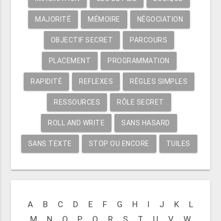
MAJORITÉ
MÉMOIRE
NÉGOCIATION
OBJECTIF SECRET
PARCOURS
PLACEMENT
PROGRAMMATION
RAPIDITÉ
REFLEXES
RÈGLES SIMPLES
RESSOURCES
RÔLE SECRET
ROLL AND WRITE
SANS HASARD
SANS TEXTE
STOP OU ENCORE
TUILES
A
B
C
D
E
F
G
H
I
J
K
L
M
N
O
P
Q
R
S
T
U
V
W