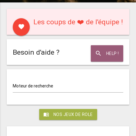
Les coups de ❤️ de l'équipe !
favorite
Besoin d'aide ?
search
HELP !
Moteur de recherche
menu_book
NOS JEUX DE ROLE