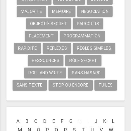
MAJORITÉ
MÉMOIRE
NÉGOCIATION
OBJECTIF SECRET
PARCOURS
PLACEMENT
PROGRAMMATION
RAPIDITÉ
REFLEXES
RÈGLES SIMPLES
RESSOURCES
RÔLE SECRET
ROLL AND WRITE
SANS HASARD
SANS TEXTE
STOP OU ENCORE
TUILES
A
B
C
D
E
F
G
H
I
J
K
L
M
N
O
P
Q
R
S
T
U
V
W