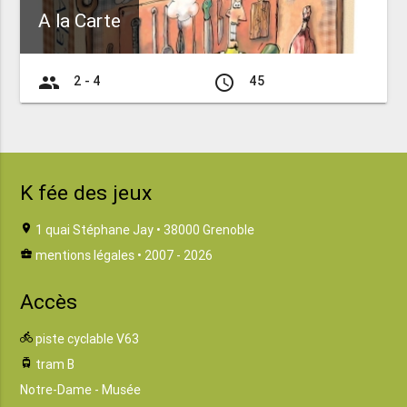
A la Carte
group
access_time
2 - 4
45
K fée des jeux
location_on
1 quai Stéphane Jay • 38000 Grenoble
business_center
mentions légales
• 2007 - 2026
Accès
directions_bike
piste cyclable V63
tram
tram B
Notre-Dame - Musée