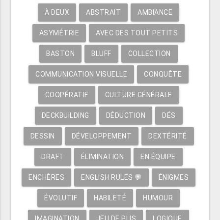
À DEUX
ABSTRAIT
AMBIANCE
ASYMÉTRIE
AVEC DES TOUT PETITS
BASTON
BLUFF
COLLECTION
COMMUNICATION VISUELLE
CONQUÊTE
COOPÉRATIF
CULTURE GÉNÉRALE
DECKBUILDING
DÉDUCTION
DÉS
DESSIN
DÉVELOPPEMENT
DEXTÉRITÉ
DRAFT
ÉLIMINATION
EN ÉQUIPE
ENCHÈRES
ENGLISH RULES 💬
ÉNIGMES
ÉVOLUTIF
HABILETÉ
HUMOUR
IMAGINATION
JEU DE PLIS
LOGIQUE