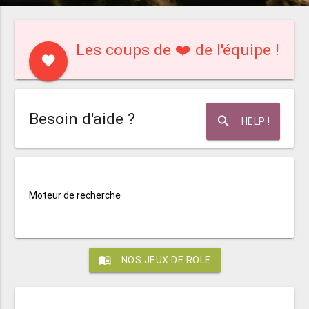
Les coups de ❤️ de l'équipe !
favorite
Besoin d'aide ?
search
HELP !
Moteur de recherche
menu_book
NOS JEUX DE ROLE