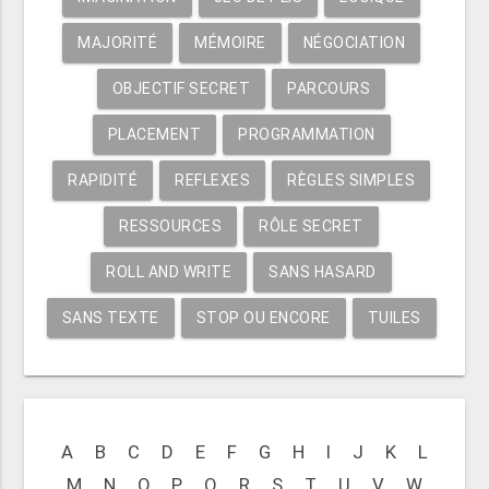
MAJORITÉ
MÉMOIRE
NÉGOCIATION
OBJECTIF SECRET
PARCOURS
PLACEMENT
PROGRAMMATION
RAPIDITÉ
REFLEXES
RÈGLES SIMPLES
RESSOURCES
RÔLE SECRET
ROLL AND WRITE
SANS HASARD
SANS TEXTE
STOP OU ENCORE
TUILES
A
B
C
D
E
F
G
H
I
J
K
L
M
N
O
P
Q
R
S
T
U
V
W