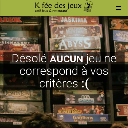
menu
Désolé
aucun
jeu ne
correspond à vos
critères
:(