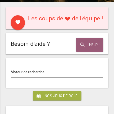
Les coups de ❤️ de l'équipe !
favorite
Besoin d'aide ?
search
HELP !
Moteur de recherche
menu_book
NOS JEUX DE ROLE