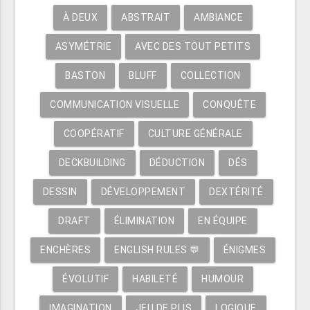
À DEUX
ABSTRAIT
AMBIANCE
ASYMÉTRIE
AVEC DES TOUT PETITS
BASTON
BLUFF
COLLECTION
COMMUNICATION VISUELLE
CONQUÊTE
COOPÉRATIF
CULTURE GÉNÉRALE
DECKBUILDING
DÉDUCTION
DÉS
DESSIN
DÉVELOPPEMENT
DEXTÉRITÉ
DRAFT
ÉLIMINATION
EN ÉQUIPE
ENCHÈRES
ENGLISH RULES 💬
ÉNIGMES
ÉVOLUTIF
HABILETÉ
HUMOUR
IMAGINATION
JEU DE PLIS
LOGIQUE