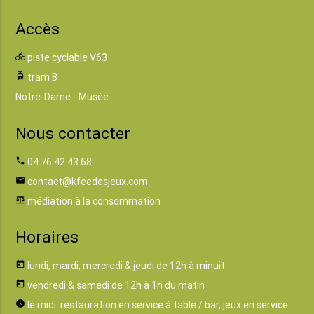
Accès
directions_bike
piste cyclable V63
tram
tram B
Notre-Dame - Musée
Nous contacter
phone
04 76 42 43 68
email
contact@kfeedesjeux.com
balance
médiation à la consommation
Horaires
today
lundi, mardi, mercredi & jeudi de 12h à minuit
today
vendredi & samedi de 12h à 1h du matin
watch_later
le midi: restauration en service à table / bar, jeux en service