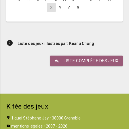
X
Y
Z
#
info
Liste des jeux illustrés par: Keanu Chong
reply
LISTE COMPLÈTE DES JEUX
K fée des jeux
location_on
1 quai Stéphane Jay • 38000 Grenoble
business_center
mentions légales
• 2007 - 2026