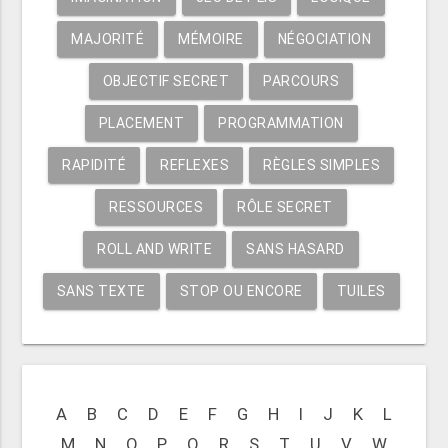
MAJORITÉ
MÉMOIRE
NÉGOCIATION
OBJECTIF SECRET
PARCOURS
PLACEMENT
PROGRAMMATION
RAPIDITÉ
REFLEXES
RÈGLES SIMPLES
RESSOURCES
RÔLE SECRET
ROLL AND WRITE
SANS HASARD
SANS TEXTE
STOP OU ENCORE
TUILES
A
B
C
D
E
F
G
H
I
J
K
L
M
N
O
P
Q
R
S
T
U
V
W