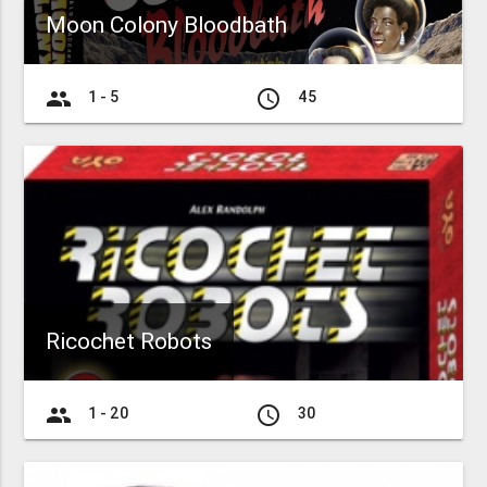
Moon Colony Bloodbath
group
access_time
1 - 5
45
Ricochet Robots
group
access_time
1 - 20
30