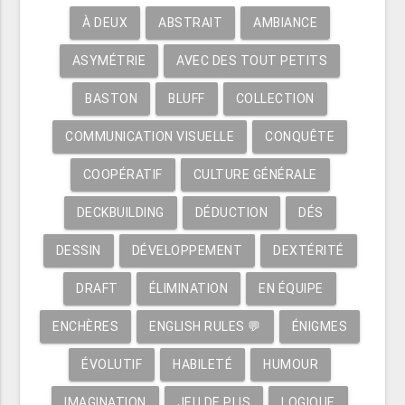
À DEUX
ABSTRAIT
AMBIANCE
ASYMÉTRIE
AVEC DES TOUT PETITS
BASTON
BLUFF
COLLECTION
COMMUNICATION VISUELLE
CONQUÊTE
COOPÉRATIF
CULTURE GÉNÉRALE
DECKBUILDING
DÉDUCTION
DÉS
DESSIN
DÉVELOPPEMENT
DEXTÉRITÉ
DRAFT
ÉLIMINATION
EN ÉQUIPE
ENCHÈRES
ENGLISH RULES 💬
ÉNIGMES
ÉVOLUTIF
HABILETÉ
HUMOUR
IMAGINATION
JEU DE PLIS
LOGIQUE