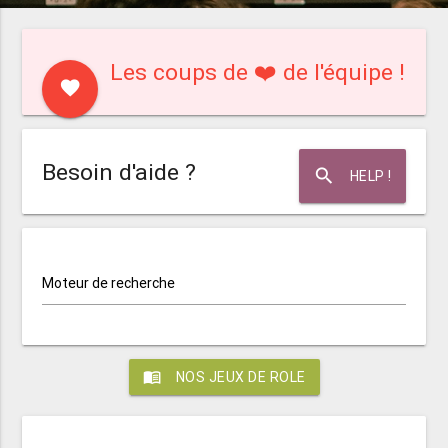
Les coups de ❤️ de l'équipe !
favorite
Besoin d'aide ?
search
HELP !
Moteur de recherche
menu_book
NOS JEUX DE ROLE