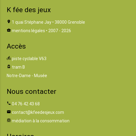
K fée des jeux
location_on
1 quai Stéphane Jay • 38000 Grenoble
business_center
mentions légales
• 2007 - 2026
Accès
directions_bike
piste cyclable V63
tram
tram B
Notre-Dame - Musée
Nous contacter
phone
04 76 42 43 68
email
contact@kfeedesjeux.com
balance
médiation à la consommation