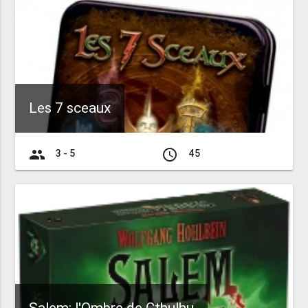
Les 7 sceaux
group
access_time
3 - 5
45