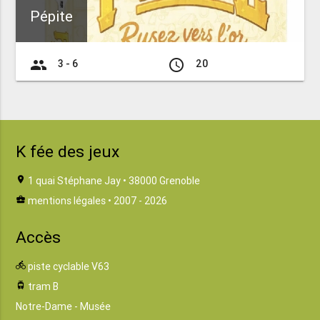
Pépite
group
access_time
3 - 6
20
K fée des jeux
location_on
1 quai Stéphane Jay • 38000 Grenoble
business_center
mentions légales
• 2007 - 2026
Accès
directions_bike
piste cyclable V63
tram
tram B
Notre-Dame - Musée