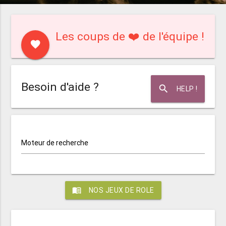
Les coups de ❤️ de l'équipe !
favorite
Besoin d'aide ?
search
HELP !
Moteur de recherche
menu_book
NOS JEUX DE ROLE