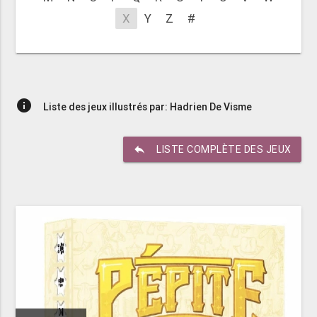
X
Y
Z
#
info
Liste des jeux illustrés par: Hadrien De Visme
reply
LISTE COMPLÈTE DES JEUX