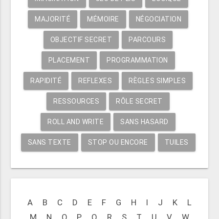
MAJORITÉ
MÉMOIRE
NÉGOCIATION
OBJECTIF SECRET
PARCOURS
PLACEMENT
PROGRAMMATION
RAPIDITÉ
REFLEXES
RÈGLES SIMPLES
RESSOURCES
RÔLE SECRET
ROLL AND WRITE
SANS HASARD
SANS TEXTE
STOP OU ENCORE
TUILES
A
B
C
D
E
F
G
H
I
J
K
L
M
N
O
P
Q
R
S
T
U
V
W