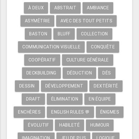
À DEUX
ABSTRAIT
AMBIANCE
ASYMÉTRIE
AVEC DES TOUT PETITS
BASTON
BLUFF
COLLECTION
COMMUNICATION VISUELLE
CONQUÊTE
COOPÉRATIF
CULTURE GÉNÉRALE
DECKBUILDING
DÉDUCTION
DÉS
DESSIN
DÉVELOPPEMENT
DEXTÉRITÉ
DRAFT
ÉLIMINATION
EN ÉQUIPE
ENCHÈRES
ENGLISH RULES 💬
ÉNIGMES
ÉVOLUTIF
HABILETÉ
HUMOUR
IMAGINATION
JEU DE PLIS
LOGIQUE