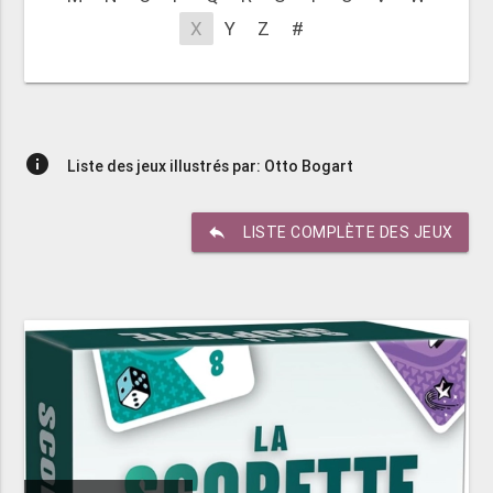
X
Y
Z
#
info
Liste des jeux illustrés par: Otto Bogart
reply
LISTE COMPLÈTE DES JEUX