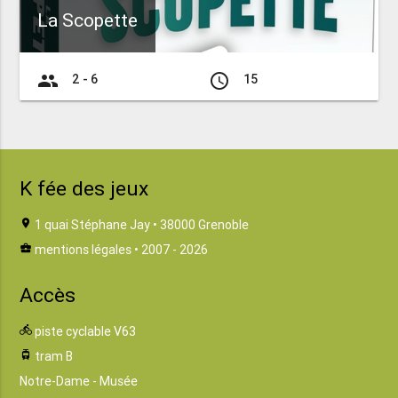
La Scopette
group
access_time
2 - 6
15
K fée des jeux
location_on
1 quai Stéphane Jay • 38000 Grenoble
business_center
mentions légales
• 2007 - 2026
Accès
directions_bike
piste cyclable V63
tram
tram B
Notre-Dame - Musée