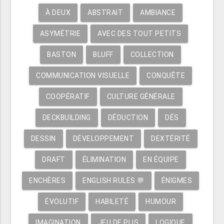
À DEUX
ABSTRAIT
AMBIANCE
ASYMÉTRIE
AVEC DES TOUT PETITS
BASTON
BLUFF
COLLECTION
COMMUNICATION VISUELLE
CONQUÊTE
COOPÉRATIF
CULTURE GÉNÉRALE
DECKBUILDING
DÉDUCTION
DÉS
DESSIN
DÉVELOPPEMENT
DEXTÉRITÉ
DRAFT
ÉLIMINATION
EN ÉQUIPE
ENCHÈRES
ENGLISH RULES 💬
ÉNIGMES
ÉVOLUTIF
HABILETÉ
HUMOUR
IMAGINATION
JEU DE PLIS
LOGIQUE