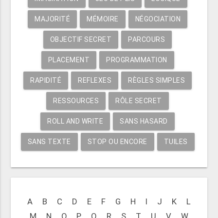
MAJORITÉ
MÉMOIRE
NÉGOCIATION
OBJECTIF SECRET
PARCOURS
PLACEMENT
PROGRAMMATION
RAPIDITÉ
REFLEXES
RÈGLES SIMPLES
RESSOURCES
RÔLE SECRET
ROLL AND WRITE
SANS HASARD
SANS TEXTE
STOP OU ENCORE
TUILES
A
B
C
D
E
F
G
H
I
J
K
L
M
N
O
P
Q
R
S
T
U
V
W