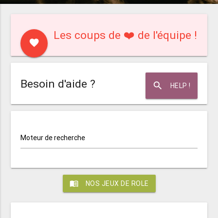
Les coups de ❤️ de l'équipe !
favorite
Besoin d'aide ?
search
HELP !
Moteur de recherche
menu_book
NOS JEUX DE ROLE