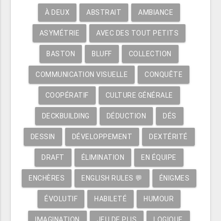
À DEUX
ABSTRAIT
AMBIANCE
ASYMÉTRIE
AVEC DES TOUT PETITS
BASTON
BLUFF
COLLECTION
COMMUNICATION VISUELLE
CONQUÊTE
COOPÉRATIF
CULTURE GÉNÉRALE
DECKBUILDING
DÉDUCTION
DÉS
DESSIN
DÉVELOPPEMENT
DEXTÉRITÉ
DRAFT
ÉLIMINATION
EN ÉQUIPE
ENCHÈRES
ENGLISH RULES 💬
ÉNIGMES
ÉVOLUTIF
HABILETÉ
HUMOUR
IMAGINATION
JEU DE PLIS
LOGIQUE