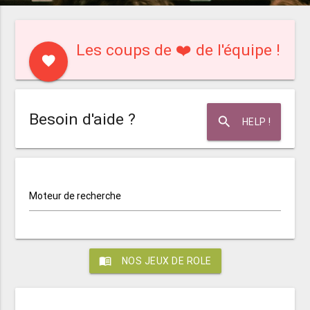
Les coups de ❤️ de l'équipe !
favorite
Besoin d'aide ?
search
HELP !
Moteur de recherche
menu_book
NOS JEUX DE ROLE