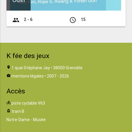
Odin
group
access_time
2 - 6
15
K fée des jeux
location_on
1 quai Stéphane Jay • 38000 Grenoble
business_center
mentions légales
• 2007 - 2026
Accès
directions_bike
piste cyclable V63
tram
tram B
Notre-Dame - Musée