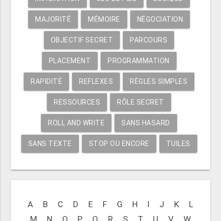
MAJORITÉ
MÉMOIRE
NÉGOCIATION
OBJECTIF SECRET
PARCOURS
PLACEMENT
PROGRAMMATION
RAPIDITÉ
REFLEXES
RÈGLES SIMPLES
RESSOURCES
RÔLE SECRET
ROLL AND WRITE
SANS HASARD
SANS TEXTE
STOP OU ENCORE
TUILES
A
B
C
D
E
F
G
H
I
J
K
L
M
N
O
P
Q
R
S
T
U
V
W