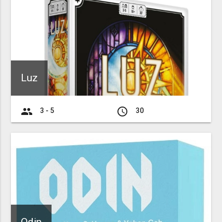
Luz
group
access_time
3 - 5
30