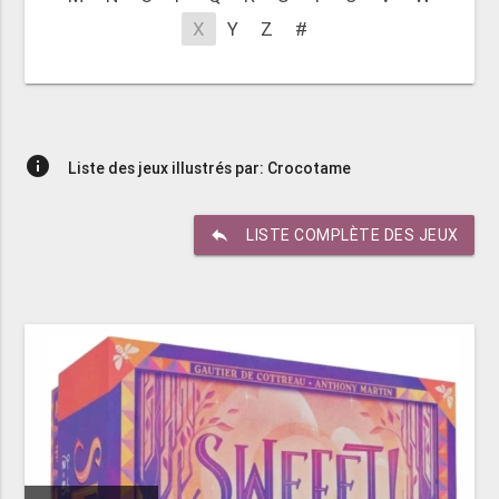
X
Y
Z
#
info
Liste des jeux illustrés par: Crocotame
reply
LISTE COMPLÈTE DES JEUX