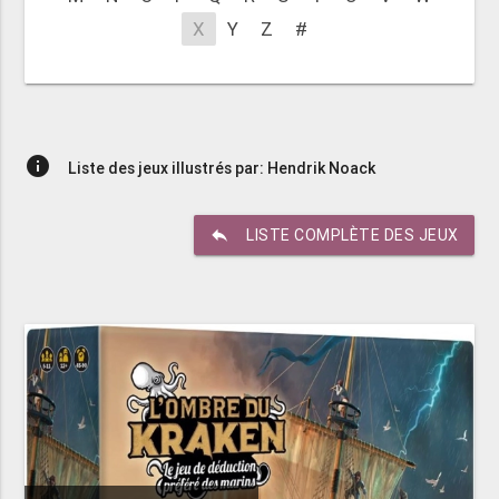
X
Y
Z
#
info
Liste des jeux illustrés par: Hendrik Noack
reply
LISTE COMPLÈTE DES JEUX