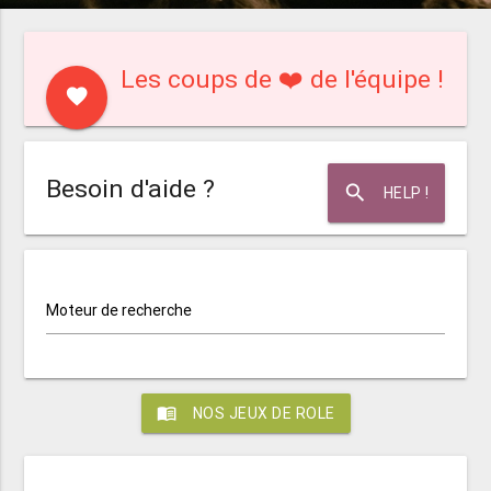
Les coups de ❤️ de l'équipe !
favorite
Besoin d'aide ?
search
HELP !
Moteur de recherche
menu_book
NOS JEUX DE ROLE