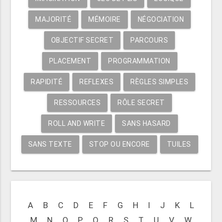
MAJORITÉ
MÉMOIRE
NÉGOCIATION
OBJECTIF SECRET
PARCOURS
PLACEMENT
PROGRAMMATION
RAPIDITÉ
REFLEXES
RÈGLES SIMPLES
RESSOURCES
RÔLE SECRET
ROLL AND WRITE
SANS HASARD
SANS TEXTE
STOP OU ENCORE
TUILES
A
B
C
D
E
F
G
H
I
J
K
L
M
N
O
P
Q
R
S
T
U
V
W