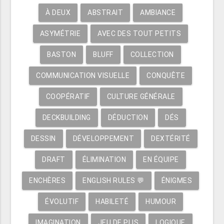
À DEUX
ABSTRAIT
AMBIANCE
ASYMÉTRIE
AVEC DES TOUT PETITS
BASTON
BLUFF
COLLECTION
COMMUNICATION VISUELLE
CONQUÊTE
COOPÉRATIF
CULTURE GÉNÉRALE
DECKBUILDING
DÉDUCTION
DÉS
DESSIN
DÉVELOPPEMENT
DEXTÉRITÉ
DRAFT
ÉLIMINATION
EN ÉQUIPE
ENCHÈRES
ENGLISH RULES 💬
ÉNIGMES
ÉVOLUTIF
HABILETÉ
HUMOUR
IMAGINATION
JEU DE PLIS
LOGIQUE