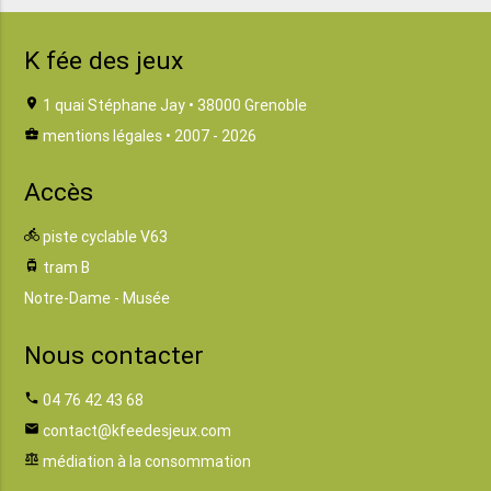
K fée des jeux
location_on
1 quai Stéphane Jay • 38000 Grenoble
business_center
mentions légales
• 2007 - 2026
Accès
directions_bike
piste cyclable V63
tram
tram B
Notre-Dame - Musée
Nous contacter
phone
04 76 42 43 68
email
contact@kfeedesjeux.com
balance
médiation à la consommation