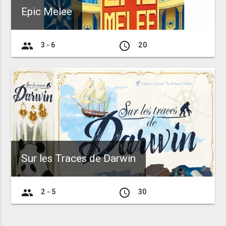
Epic Melee
group
access_time
3 - 6
20
Sur les Traces de Darwin
group
access_time
2 - 5
30