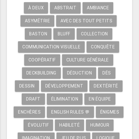
À DEUX
ABSTRAIT
AMBIANCE
ASYMÉTRIE
AVEC DES TOUT PETITS
BASTON
BLUFF
COLLECTION
COMMUNICATION VISUELLE
CONQUÊTE
COOPÉRATIF
CULTURE GÉNÉRALE
DECKBUILDING
DÉDUCTION
DÉS
DESSIN
DÉVELOPPEMENT
DEXTÉRITÉ
DRAFT
ÉLIMINATION
EN ÉQUIPE
ENCHÈRES
ENGLISH RULES 💬
ÉNIGMES
ÉVOLUTIF
HABILETÉ
HUMOUR
IMAGINATION
JEU DE PLIS
LOGIQUE