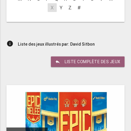
X
Y
Z
#
info
Liste des jeux illustrés par: David Sitbon
reply
LISTE COMPLÈTE DES JEUX