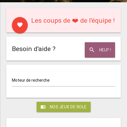
Les coups de ❤️ de l'équipe !
favorite
Besoin d'aide ?
search
HELP !
Moteur de recherche
menu_book
NOS JEUX DE ROLE