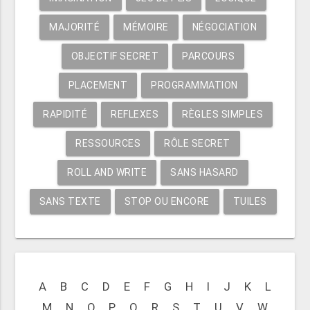
MAJORITÉ
MÉMOIRE
NÉGOCIATION
OBJECTIF SECRET
PARCOURS
PLACEMENT
PROGRAMMATION
RAPIDITÉ
REFLEXES
RÈGLES SIMPLES
RESSOURCES
RÔLE SECRET
ROLL AND WRITE
SANS HASARD
SANS TEXTE
STOP OU ENCORE
TUILES
A
B
C
D
E
F
G
H
I
J
K
L
M
N
O
P
Q
R
S
T
U
V
W