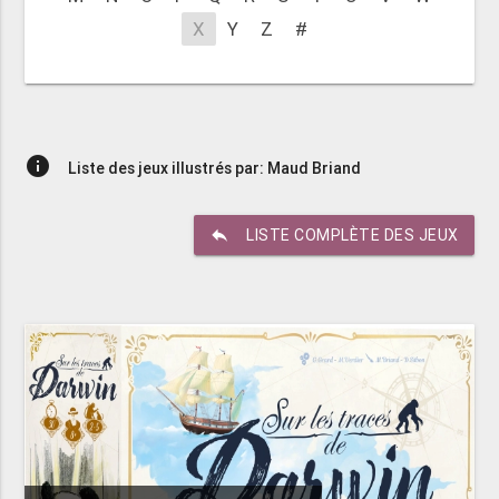
X
Y
Z
#
info
Liste des jeux illustrés par: Maud Briand
reply
LISTE COMPLÈTE DES JEUX