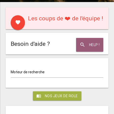
Les coups de ❤️ de l'équipe !
favorite
Besoin d'aide ?
search
HELP !
Moteur de recherche
menu_book
NOS JEUX DE ROLE