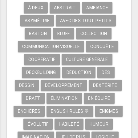
À DEUX
ABSTRAIT
AMBIANCE
ASYMÉTRIE
AVEC DES TOUT PETITS
BASTON
BLUFF
COLLECTION
COMMUNICATION VISUELLE
CONQUÊTE
COOPÉRATIF
CULTURE GÉNÉRALE
DECKBUILDING
DÉDUCTION
DÉS
DESSIN
DÉVELOPPEMENT
DEXTÉRITÉ
DRAFT
ÉLIMINATION
EN ÉQUIPE
ENCHÈRES
ENGLISH RULES 💬
ÉNIGMES
ÉVOLUTIF
HABILETÉ
HUMOUR
IMAGINATION
JEU DE PLIS
LOGIQUE