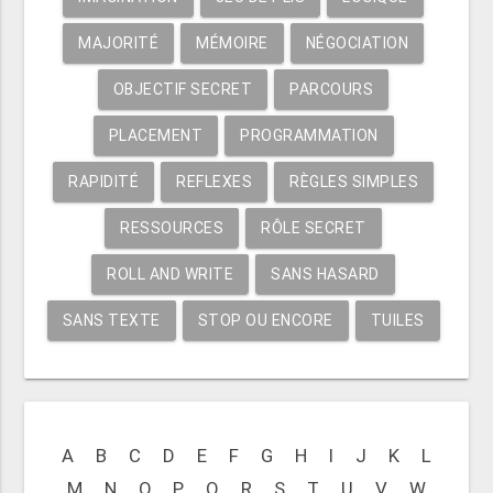
MAJORITÉ
MÉMOIRE
NÉGOCIATION
OBJECTIF SECRET
PARCOURS
PLACEMENT
PROGRAMMATION
RAPIDITÉ
REFLEXES
RÈGLES SIMPLES
RESSOURCES
RÔLE SECRET
ROLL AND WRITE
SANS HASARD
SANS TEXTE
STOP OU ENCORE
TUILES
A
B
C
D
E
F
G
H
I
J
K
L
M
N
O
P
Q
R
S
T
U
V
W