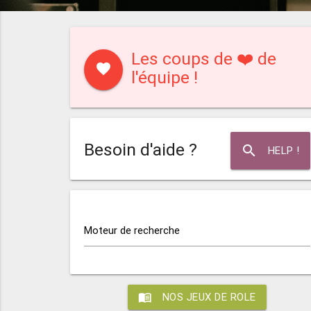
Les coups de ❤️ de
favorite
l'équipe !
Besoin d'aide ?
search
HELP !
Moteur de recherche
menu_book
NOS JEUX DE ROLE