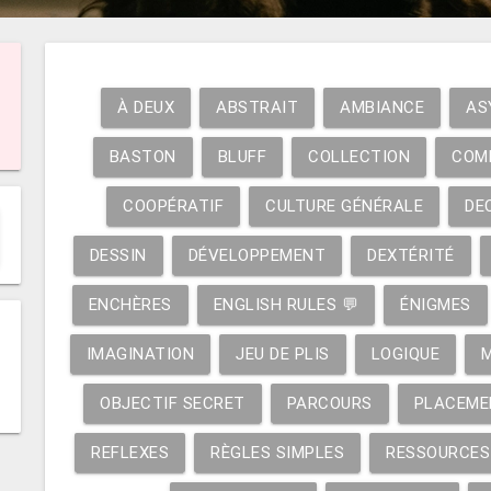
À DEUX
ABSTRAIT
AMBIANCE
AS
BASTON
BLUFF
COLLECTION
COM
COOPÉRATIF
CULTURE GÉNÉRALE
DE
DESSIN
DÉVELOPPEMENT
DEXTÉRITÉ
ENCHÈRES
ENGLISH RULES 💬
ÉNIGMES
IMAGINATION
JEU DE PLIS
LOGIQUE
OBJECTIF SECRET
PARCOURS
PLACEME
REFLEXES
RÈGLES SIMPLES
RESSOURCES