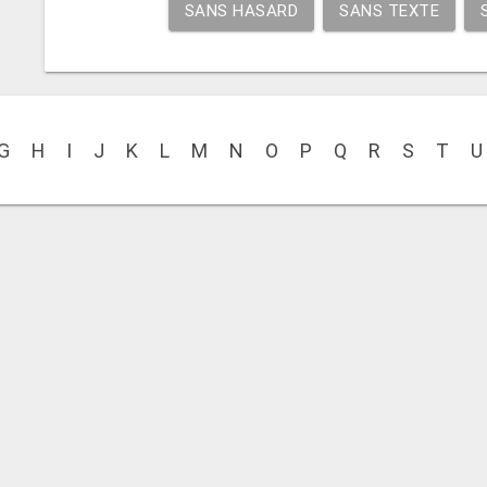
SANS HASARD
SANS TEXTE
G
H
I
J
K
L
M
N
O
P
Q
R
S
T
U