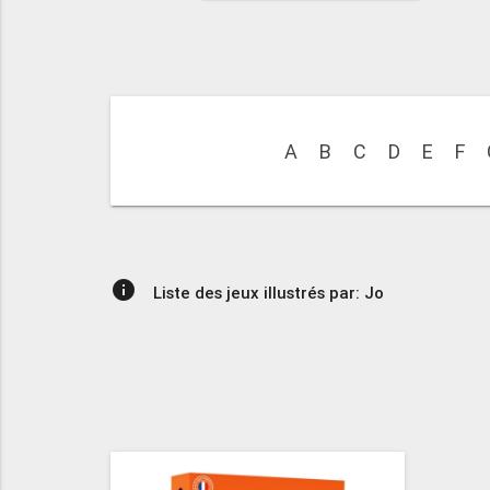
A
B
C
D
E
F
info
Liste des jeux illustrés par: Jo