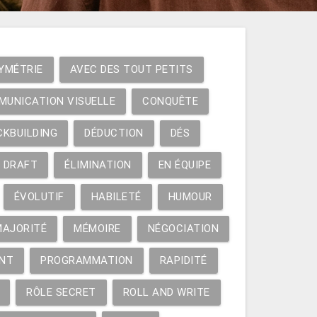
YMÉTRIE
AVEC DES TOUT PETITS
MUNICATION VISUELLE
CONQUÊTE
CKBUILDING
DÉDUCTION
DÉS
DRAFT
ÉLIMINATION
EN ÉQUIPE
ÉVOLUTIF
HABILETÉ
HUMOUR
MAJORITÉ
MÉMOIRE
NÉGOCIATION
NT
PROGRAMMATION
RAPIDITÉ
RÔLE SECRET
ROLL AND WRITE