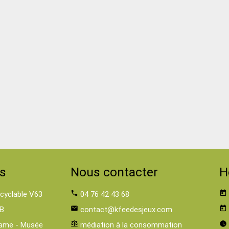
s
Nous contacter
H
 cyclable V63
phone
04 76 42 43 68
today
B
email
contact@kfeedesjeux.com
today
ame - Musée
balance
médiation à la consommation
watch_later