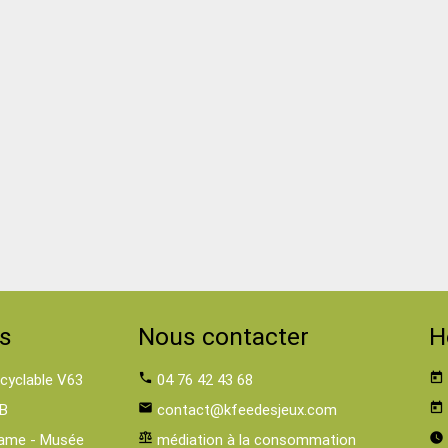
s
Nous contacter
H
 cyclable V63
phone
04 76 42 43 68
today
B
email
contact@kfeedesjeux.com
today
ame - Musée
balance
médiation à la consommation
watch_later