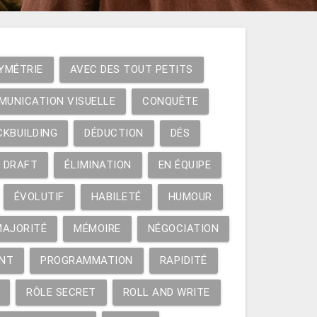
YMÉTRIE
AVEC DES TOUT PETITS
MUNICATION VISUELLE
CONQUÊTE
CKBUILDING
DÉDUCTION
DÉS
DRAFT
ÉLIMINATION
EN ÉQUIPE
ÉVOLUTIF
HABILETÉ
HUMOUR
MAJORITÉ
MÉMOIRE
NÉGOCIATION
NT
PROGRAMMATION
RAPIDITÉ
RÔLE SECRET
ROLL AND WRITE