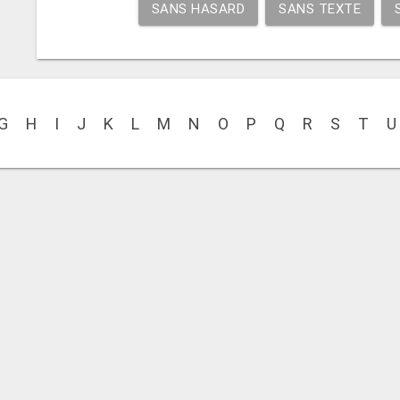
SANS HASARD
SANS TEXTE
G
H
I
J
K
L
M
N
O
P
Q
R
S
T
U