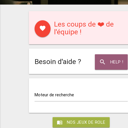
Les coups de ❤️ de
favorite
l'équipe !
Besoin d'aide ?
search
HELP !
Moteur de recherche
menu_book
NOS JEUX DE ROLE