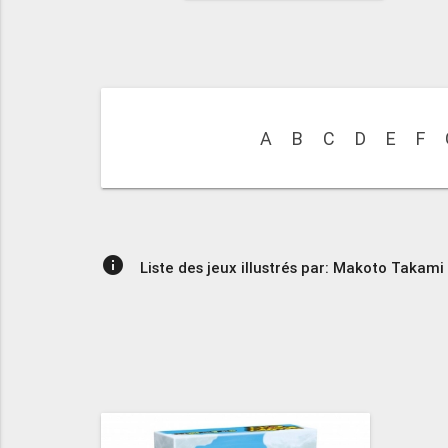
A
B
C
D
E
F
info
Liste des jeux illustrés par: Makoto Takami