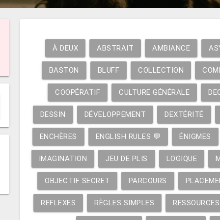
À DEUX
ABSTRAIT
AMBIANCE
AS
BASTON
BLUFF
COLLECTION
COM
COOPÉRATIF
CULTURE GÉNÉRALE
DE
DESSIN
DÉVELOPPEMENT
DEXTÉRITÉ
ENCHÈRES
ENGLISH RULES 💬
ÉNIGMES
IMAGINATION
JEU DE PLIS
LOGIQUE
OBJECTIF SECRET
PARCOURS
PLACEME
REFLEXES
RÈGLES SIMPLES
RESSOURCES