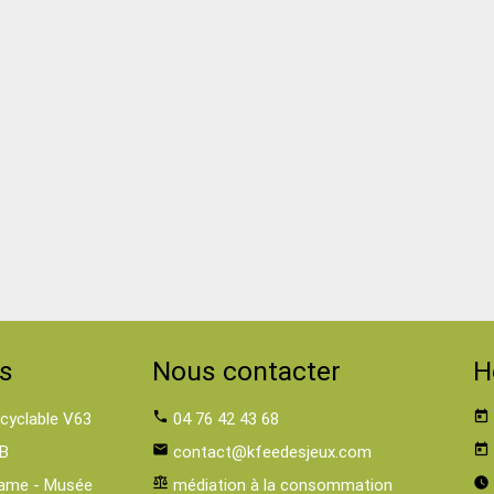
s
Nous contacter
H
 cyclable V63
phone
04 76 42 43 68
today
B
email
contact@kfeedesjeux.com
today
ame - Musée
balance
médiation à la consommation
watch_later