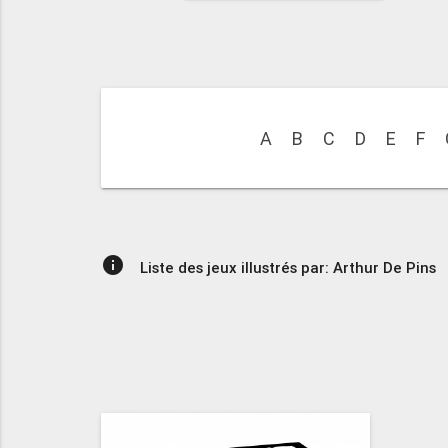
A
B
C
D
E
F
info
Liste des jeux illustrés par: Arthur De Pins