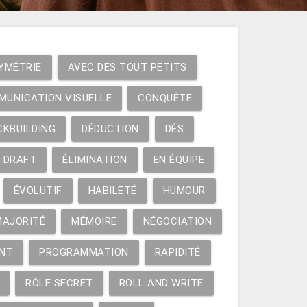
YMÉTRIE
AVEC DES TOUT PETITS
MUNICATION VISUELLE
CONQUÊTE
CKBUILDING
DÉDUCTION
DÉS
DRAFT
ÉLIMINATION
EN ÉQUIPE
ÉVOLUTIF
HABILETÉ
HUMOUR
MAJORITÉ
MÉMOIRE
NÉGOCIATION
NT
PROGRAMMATION
RAPIDITÉ
RÔLE SECRET
ROLL AND WRITE