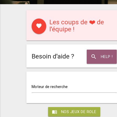
Les coups de ❤️ de
favorite
l'équipe !
Besoin d'aide ?
search
HELP !
Moteur de recherche
menu_book
NOS JEUX DE ROLE