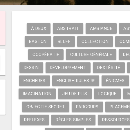
À DEUX
ABSTRAIT
AMBIANCE
AS
BASTON
BLUFF
COLLECTION
COM
COOPÉRATIF
CULTURE GÉNÉRALE
DE
DESSIN
DÉVELOPPEMENT
DEXTÉRITÉ
ENCHÈRES
ENGLISH RULES 💬
ÉNIGMES
IMAGINATION
JEU DE PLIS
LOGIQUE
OBJECTIF SECRET
PARCOURS
PLACEME
REFLEXES
RÈGLES SIMPLES
RESSOURCES