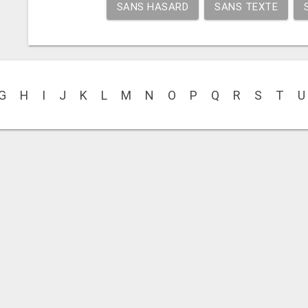
SANS HASARD
SANS TEXTE
G
H
I
J
K
L
M
N
O
P
Q
R
S
T
U