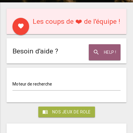
Les coups de ❤️ de l'équipe !
favorite
Besoin d'aide ?
search
HELP !
Moteur de recherche
menu_book
NOS JEUX DE ROLE