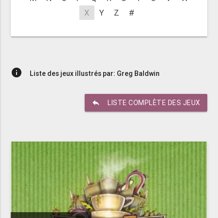
X
Y
Z
#
info
Liste des jeux illustrés par: Greg Baldwin
reply
LISTE COMPLÈTE DES JEUX