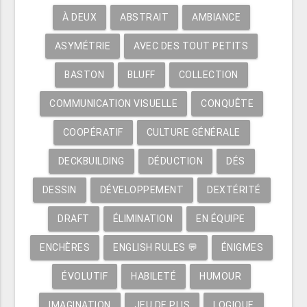
À DEUX
ABSTRAIT
AMBIANCE
ASYMÉTRIE
AVEC DES TOUT PETITS
BASTON
BLUFF
COLLECTION
COMMUNICATION VISUELLE
CONQUÊTE
COOPÉRATIF
CULTURE GÉNÉRALE
DECKBUILDING
DÉDUCTION
DÉS
DESSIN
DÉVELOPPEMENT
DEXTÉRITÉ
DRAFT
ÉLIMINATION
EN ÉQUIPE
ENCHÈRES
ENGLISH RULES 💬
ÉNIGMES
ÉVOLUTIF
HABILETÉ
HUMOUR
IMAGINATION
JEU DE PLIS
LOGIQUE