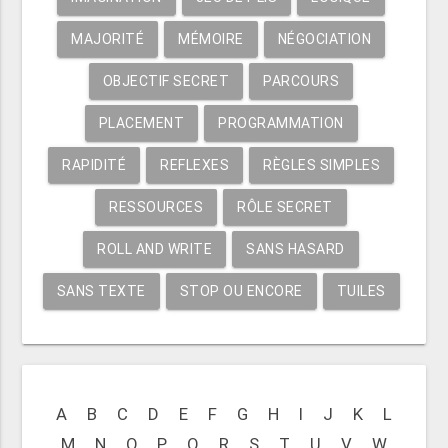
MAJORITÉ
MÉMOIRE
NÉGOCIATION
OBJECTIF SECRET
PARCOURS
PLACEMENT
PROGRAMMATION
RAPIDITÉ
REFLEXES
RÈGLES SIMPLES
RESSOURCES
RÔLE SECRET
ROLL AND WRITE
SANS HASARD
SANS TEXTE
STOP OU ENCORE
TUILES
A
B
C
D
E
F
G
H
I
J
K
L
M
N
O
P
Q
R
S
T
U
V
W