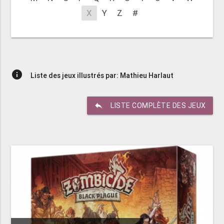
X
Y
Z
#
info
Liste des jeux illustrés par: Mathieu Harlaut
reply
LISTE COMPLÈTE DES JEUX