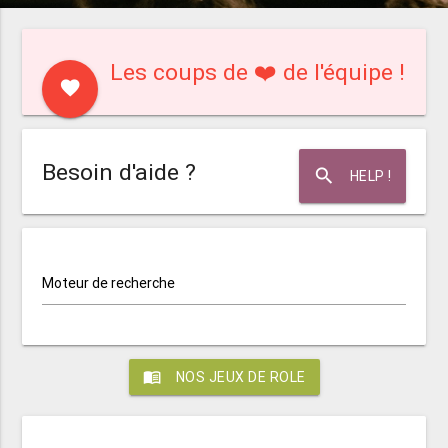
Les coups de ❤️ de l'équipe !
favorite
Besoin d'aide ?
search
HELP !
Moteur de recherche
menu_book
NOS JEUX DE ROLE