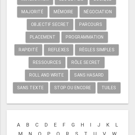
MAJORITÉ
MÉMOIRE
NÉGOCIATION
OBJECTIF SECRET
PARCOURS
PLACEMENT
PROGRAMMATION
RAPIDITÉ
REFLEXES
RÈGLES SIMPLES
RESSOURCES
RÔLE SECRET
ROLL AND WRITE
SANS HASARD
SANS TEXTE
STOP OU ENCORE
TUILES
A
B
C
D
E
F
G
H
I
J
K
L
M
N
O
P
Q
R
S
T
U
V
W