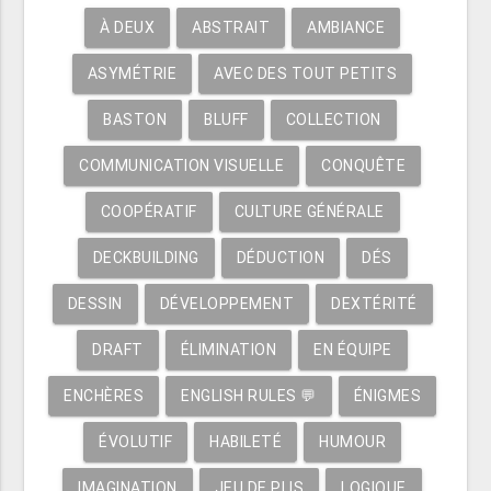
À DEUX
ABSTRAIT
AMBIANCE
ASYMÉTRIE
AVEC DES TOUT PETITS
BASTON
BLUFF
COLLECTION
COMMUNICATION VISUELLE
CONQUÊTE
COOPÉRATIF
CULTURE GÉNÉRALE
DECKBUILDING
DÉDUCTION
DÉS
DESSIN
DÉVELOPPEMENT
DEXTÉRITÉ
DRAFT
ÉLIMINATION
EN ÉQUIPE
ENCHÈRES
ENGLISH RULES 💬
ÉNIGMES
ÉVOLUTIF
HABILETÉ
HUMOUR
IMAGINATION
JEU DE PLIS
LOGIQUE