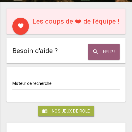
Les coups de ❤️ de l'équipe !
favorite
Besoin d'aide ?
search
HELP !
Moteur de recherche
menu_book
NOS JEUX DE ROLE