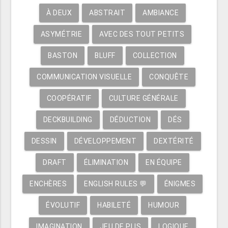
À DEUX
ABSTRAIT
AMBIANCE
ASYMÉTRIE
AVEC DES TOUT PETITS
BASTON
BLUFF
COLLECTION
COMMUNICATION VISUELLE
CONQUÊTE
COOPÉRATIF
CULTURE GÉNÉRALE
DECKBUILDING
DÉDUCTION
DÉS
DESSIN
DÉVELOPPEMENT
DEXTÉRITÉ
DRAFT
ÉLIMINATION
EN ÉQUIPE
ENCHÈRES
ENGLISH RULES 💬
ÉNIGMES
ÉVOLUTIF
HABILETÉ
HUMOUR
IMAGINATION
JEU DE PLIS
LOGIQUE