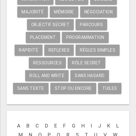
MAJORITÉ
MÉMOIRE
NÉGOCIATION
OBJECTIF SECRET
PARCOURS
PLACEMENT
PROGRAMMATION
RAPIDITÉ
REFLEXES
RÈGLES SIMPLES
RESSOURCES
RÔLE SECRET
ROLL AND WRITE
SANS HASARD
SANS TEXTE
STOP OU ENCORE
TUILES
A
B
C
D
E
F
G
H
I
J
K
L
M
N
O
P
Q
R
S
T
U
V
W