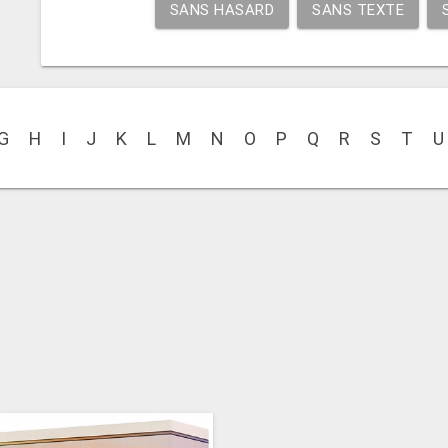
SANS HASARD
SANS TEXTE
G
H
I
J
K
L
M
N
O
P
Q
R
S
T
U