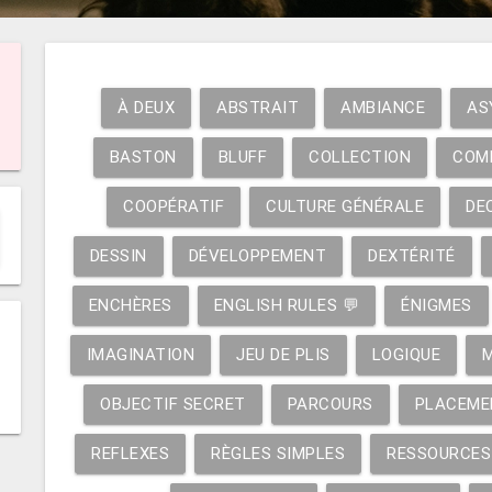
À DEUX
ABSTRAIT
AMBIANCE
AS
BASTON
BLUFF
COLLECTION
COM
COOPÉRATIF
CULTURE GÉNÉRALE
DE
DESSIN
DÉVELOPPEMENT
DEXTÉRITÉ
ENCHÈRES
ENGLISH RULES 💬
ÉNIGMES
IMAGINATION
JEU DE PLIS
LOGIQUE
OBJECTIF SECRET
PARCOURS
PLACEME
REFLEXES
RÈGLES SIMPLES
RESSOURCES