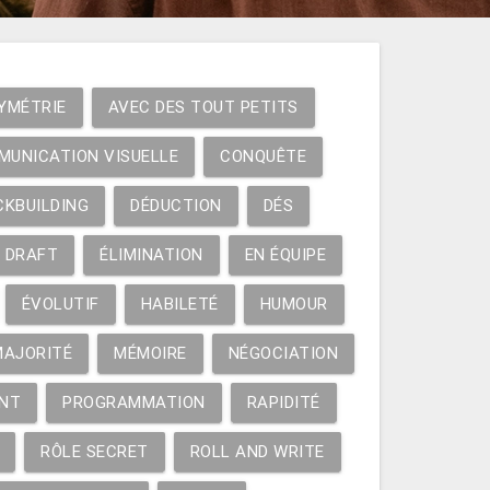
YMÉTRIE
AVEC DES TOUT PETITS
MUNICATION VISUELLE
CONQUÊTE
CKBUILDING
DÉDUCTION
DÉS
DRAFT
ÉLIMINATION
EN ÉQUIPE
ÉVOLUTIF
HABILETÉ
HUMOUR
MAJORITÉ
MÉMOIRE
NÉGOCIATION
NT
PROGRAMMATION
RAPIDITÉ
RÔLE SECRET
ROLL AND WRITE