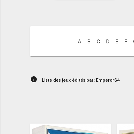
A
B
C
D
E
F
info
Liste des jeux édités par: EmperorS4