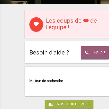
Les coups de ❤️ de
favorite
l'équipe !
Besoin d'aide ?
search
HELP !
Moteur de recherche
menu_book
NOS JEUX DE ROLE