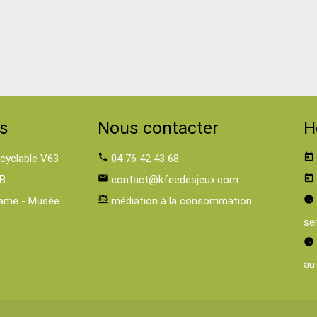
s
Nous contacter
H
 cyclable V63
phone
04 76 42 43 68
today
B
email
contact@kfeedesjeux.com
today
ame - Musée
balance
médiation à la consommation
watch_later
se
watch_later
au