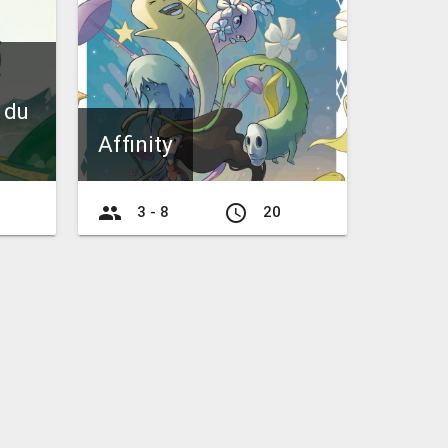
 du
Affinity
group
access_time
3 - 8
20