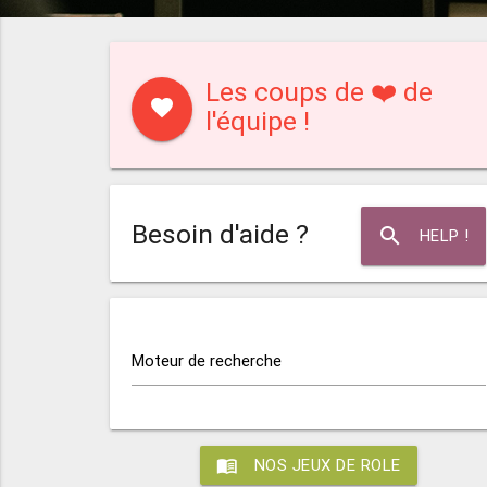
Les coups de ❤️ de
favorite
l'équipe !
Besoin d'aide ?
search
HELP !
Moteur de recherche
menu_book
NOS JEUX DE ROLE