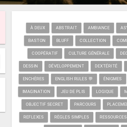
À DEUX
ABSTRAIT
AMBIANCE
AS
BASTON
BLUFF
COLLECTION
COM
COOPÉRATIF
CULTURE GÉNÉRALE
DE
DESSIN
DÉVELOPPEMENT
DEXTÉRITÉ
ENCHÈRES
ENGLISH RULES 💬
ÉNIGMES
IMAGINATION
JEU DE PLIS
LOGIQUE
OBJECTIF SECRET
PARCOURS
PLACEME
REFLEXES
RÈGLES SIMPLES
RESSOURCES