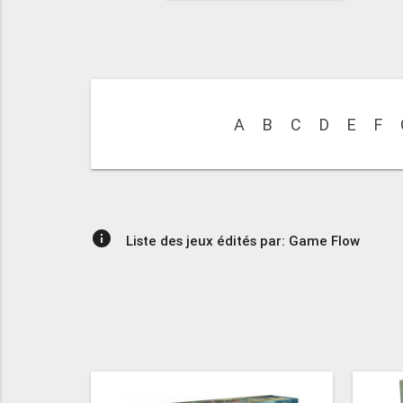
A
B
C
D
E
F
info
Liste des jeux édités par: Game Flow