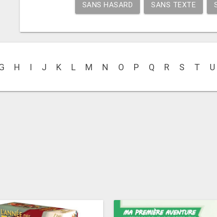
SANS HASARD
SANS TEXTE
G
H
I
J
K
L
M
N
O
P
Q
R
S
T
U