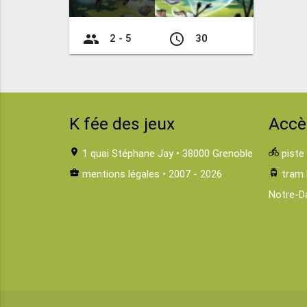
group
access_time
2 - 5
30
K fée des jeux
Accè
location_on
1 quai Stéphane Jay • 38000 Grenoble
directions_bike
piste
business_center
mentions légales
• 2007 - 2026
tram
tram 
Notre-D