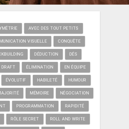
YMÉTRIE
AVEC DES TOUT PETITS
MUNICATION VISUELLE
CONQUÊTE
CKBUILDING
DÉDUCTION
DÉS
DRAFT
ÉLIMINATION
EN ÉQUIPE
ÉVOLUTIF
HABILETÉ
HUMOUR
MAJORITÉ
MÉMOIRE
NÉGOCIATION
NT
PROGRAMMATION
RAPIDITÉ
RÔLE SECRET
ROLL AND WRITE