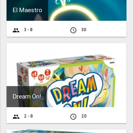
El Maestro
group
access_time
3 - 8
30
Dream On!
group
access_time
2 - 8
20