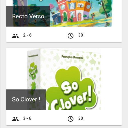
Recto Verso
group
access_time
2 - 6
30
So Clover !
group
access_time
3 - 6
30