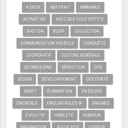
À DEUX
ABSTRAIT
AMBIANCE
ASYMÉTRIE
AVEC DES TOUT PETITS
BASTON
BLUFF
COLLECTION
COMMUNICATION VISUELLE
CONQUÊTE
COOPÉRATIF
CULTURE GÉNÉRALE
DECKBUILDING
DÉDUCTION
DÉS
DESSIN
DÉVELOPPEMENT
DEXTÉRITÉ
DRAFT
ÉLIMINATION
EN ÉQUIPE
ENCHÈRES
ENGLISH RULES 💬
ÉNIGMES
ÉVOLUTIF
HABILETÉ
HUMOUR
IMAGINATION
JEU DE PLIS
LOGIQUE