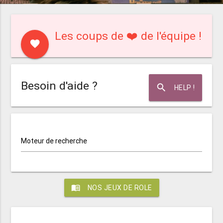
Les coups de ❤️ de l'équipe !
favorite
Besoin d'aide ?
search
HELP !
Moteur de recherche
menu_book
NOS JEUX DE ROLE