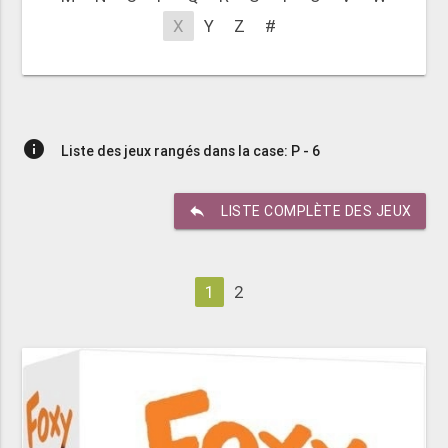
X
Y
Z
#
info
Liste des jeux rangés dans la case: P - 6
reply
LISTE COMPLÈTE DES JEUX
1
2