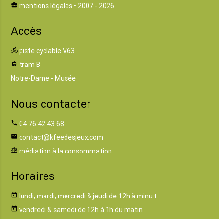
business_center
mentions légales
• 2007 - 2026
Accès
directions_bike
piste cyclable V63
tram
tram B
Notre-Dame - Musée
Nous contacter
phone
04 76 42 43 68
email
contact@kfeedesjeux.com
balance
médiation à la consommation
Horaires
today
lundi, mardi, mercredi & jeudi de 12h à minuit
today
vendredi & samedi de 12h à 1h du matin