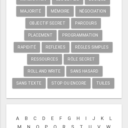
MAJORITÉ
MÉMOIRE
NÉGOCIATION
OBJECTIF SECRET
PARCOURS
PLACEMENT
PROGRAMMATION
RAPIDITÉ
REFLEXES
RÈGLES SIMPLES
RESSOURCES
RÔLE SECRET
ROLL AND WRITE
SANS HASARD
SANS TEXTE
STOP OU ENCORE
TUILES
A
B
C
D
E
F
G
H
I
J
K
L
M
N
O
P
Q
R
S
T
U
V
W