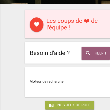
Les coups de ❤️ de
favorite
l'équipe !
Besoin d'aide ?
search
HELP !
Moteur de recherche
menu_book
NOS JEUX DE ROLE