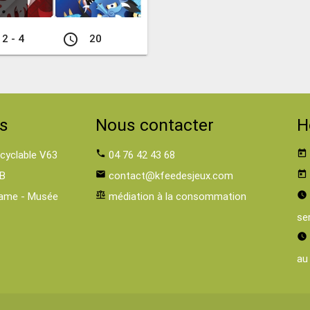
access_time
2 - 4
20
s
Nous contacter
H
 cyclable V63
phone
04 76 42 43 68
today
B
email
contact@kfeedesjeux.com
today
ame - Musée
balance
médiation à la consommation
watch_later
se
watch_later
au