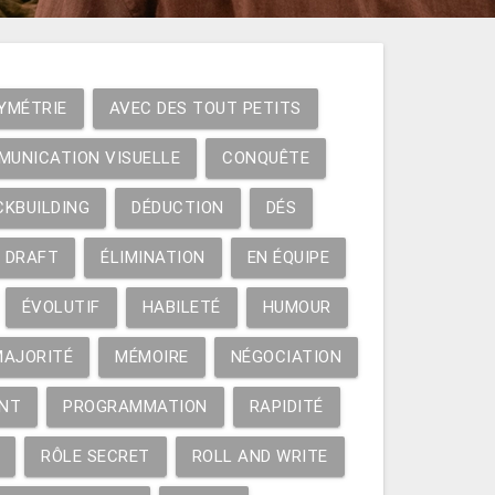
YMÉTRIE
AVEC DES TOUT PETITS
MUNICATION VISUELLE
CONQUÊTE
CKBUILDING
DÉDUCTION
DÉS
DRAFT
ÉLIMINATION
EN ÉQUIPE
ÉVOLUTIF
HABILETÉ
HUMOUR
MAJORITÉ
MÉMOIRE
NÉGOCIATION
NT
PROGRAMMATION
RAPIDITÉ
RÔLE SECRET
ROLL AND WRITE