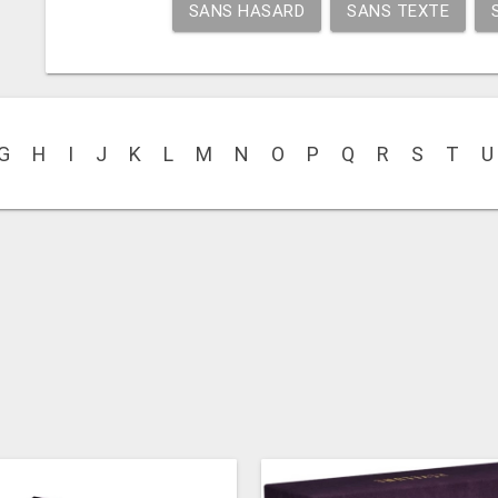
SANS HASARD
SANS TEXTE
G
H
I
J
K
L
M
N
O
P
Q
R
S
T
U