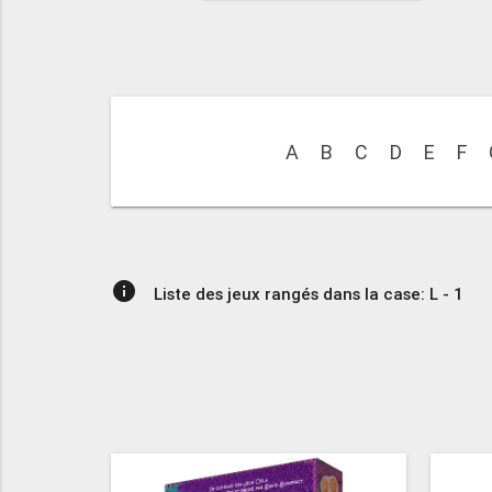
A
B
C
D
E
F
info
Liste des jeux rangés dans la case: L - 1