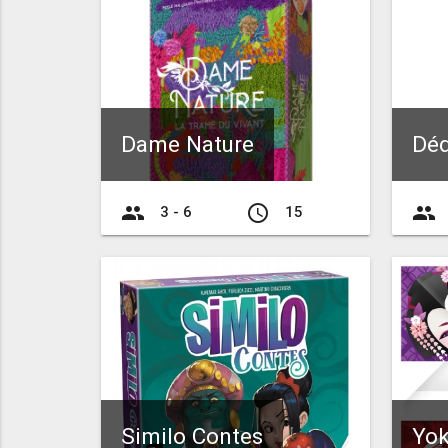
Dame Nature
Déd
group
access_time
group
3 - 6
15
Similo Contes
Yok