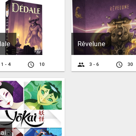
ale
Rêvelune
access_time
group
access_time
1 - 4
10
3 - 6
30
ai