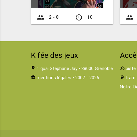
group
access_time
group
2 - 8
10
K fée des jeux
Accè
location_on
1 quai Stéphane Jay • 38000 Grenoble
directions_bike
piste
business_center
mentions légales
• 2007 - 2026
tram
tram 
Notre-D