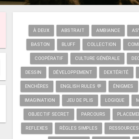
À DEUX
ABSTRAIT
AMBIANCE
AS
BASTON
BLUFF
COLLECTION
COM
COOPÉRATIF
CULTURE GÉNÉRALE
DE
DESSIN
DÉVELOPPEMENT
DEXTÉRITÉ
ENCHÈRES
ENGLISH RULES 💬
ÉNIGMES
IMAGINATION
JEU DE PLIS
LOGIQUE
OBJECTIF SECRET
PARCOURS
PLACEME
REFLEXES
RÈGLES SIMPLES
RESSOURCES