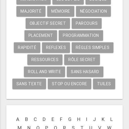
MAJORITÉ
MÉMOIRE
NÉGOCIATION
OBJECTIF SECRET
PARCOURS
PLACEMENT
PROGRAMMATION
RAPIDITÉ
REFLEXES
RÈGLES SIMPLES
RESSOURCES
RÔLE SECRET
ROLL AND WRITE
SANS HASARD
SANS TEXTE
STOP OU ENCORE
TUILES
A
B
C
D
E
F
G
H
I
J
K
L
M
N
O
P
Q
R
S
T
U
V
W