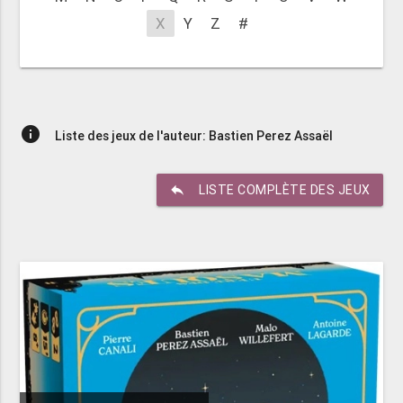
X
Y
Z
#
info
Liste des jeux de l'auteur: Bastien Perez Assaël
reply
LISTE COMPLÈTE DES JEUX