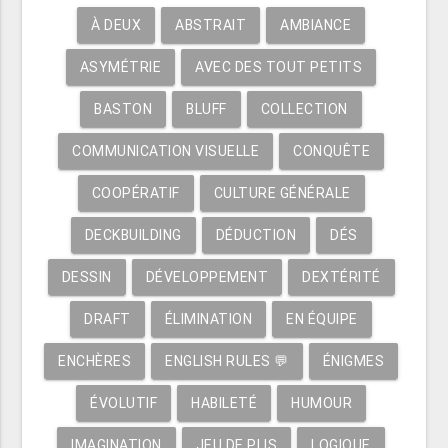
À DEUX
ABSTRAIT
AMBIANCE
ASYMÉTRIE
AVEC DES TOUT PETITS
BASTON
BLUFF
COLLECTION
COMMUNICATION VISUELLE
CONQUÊTE
COOPÉRATIF
CULTURE GÉNÉRALE
DECKBUILDING
DÉDUCTION
DÉS
DESSIN
DÉVELOPPEMENT
DEXTÉRITÉ
DRAFT
ÉLIMINATION
EN ÉQUIPE
ENCHÈRES
ENGLISH RULES 💬
ÉNIGMES
ÉVOLUTIF
HABILETÉ
HUMOUR
IMAGINATION
JEU DE PLIS
LOGIQUE