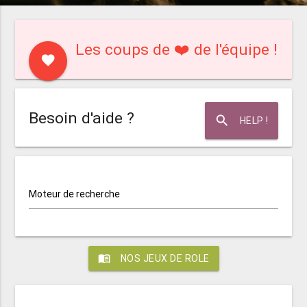
Les coups de ❤️ de l'équipe !
favorite
Besoin d'aide ?
search
HELP !
Moteur de recherche
menu_book
NOS JEUX DE ROLE