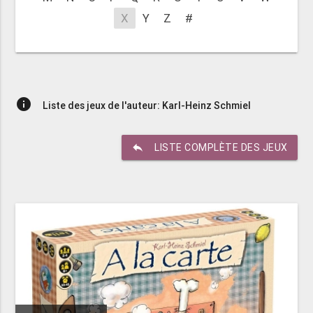
X
Y
Z
#
info
Liste des jeux de l'auteur: Karl-Heinz Schmiel
reply
LISTE COMPLÈTE DES JEUX