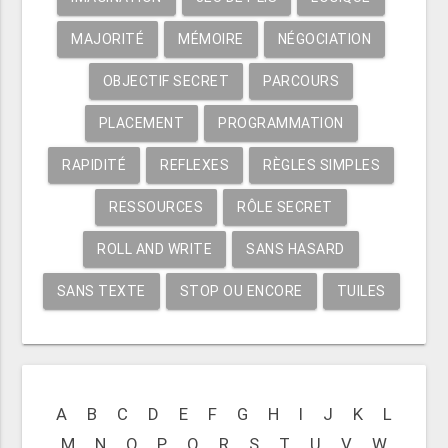
MAJORITÉ
MÉMOIRE
NÉGOCIATION
OBJECTIF SECRET
PARCOURS
PLACEMENT
PROGRAMMATION
RAPIDITÉ
REFLEXES
RÈGLES SIMPLES
RESSOURCES
RÔLE SECRET
ROLL AND WRITE
SANS HASARD
SANS TEXTE
STOP OU ENCORE
TUILES
A
B
C
D
E
F
G
H
I
J
K
L
M
N
O
P
Q
R
S
T
U
V
W