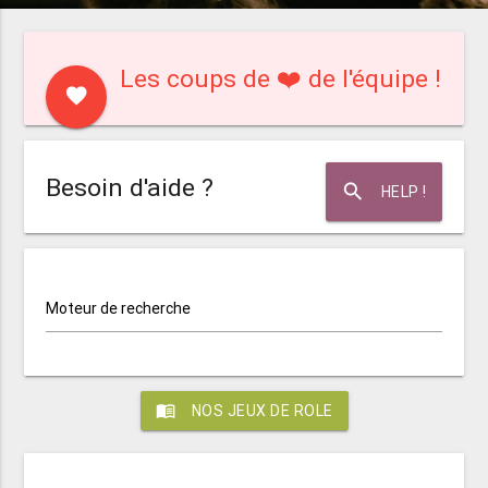
Les coups de ❤️ de l'équipe !
favorite
Besoin d'aide ?
search
HELP !
Moteur de recherche
menu_book
NOS JEUX DE ROLE