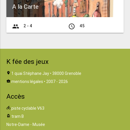
A la Carte
group
access_time
2 - 4
45
K fée des jeux
location_on
1 quai Stéphane Jay • 38000 Grenoble
business_center
mentions légales
• 2007 - 2026
Accès
directions_bike
piste cyclable V63
tram
tram B
Notre-Dame - Musée