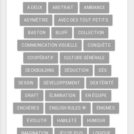
À DEUX
ABSTRAIT
AMBIANCE
ASYMÉTRIE
AVEC DES TOUT PETITS
BASTON
BLUFF
COLLECTION
COMMUNICATION VISUELLE
CONQUÊTE
COOPÉRATIF
CULTURE GÉNÉRALE
DECKBUILDING
DÉDUCTION
DÉS
DESSIN
DÉVELOPPEMENT
DEXTÉRITÉ
DRAFT
ÉLIMINATION
EN ÉQUIPE
ENCHÈRES
ENGLISH RULES 💬
ÉNIGMES
ÉVOLUTIF
HABILETÉ
HUMOUR
IMAGINATION
JEU DE PLIS
LOGIQUE