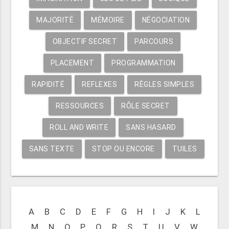
MAJORITÉ
MÉMOIRE
NÉGOCIATION
OBJECTIF SECRET
PARCOURS
PLACEMENT
PROGRAMMATION
RAPIDITÉ
REFLEXES
RÈGLES SIMPLES
RESSOURCES
RÔLE SECRET
ROLL AND WRITE
SANS HASARD
SANS TEXTE
STOP OU ENCORE
TUILES
A
B
C
D
E
F
G
H
I
J
K
L
M
N
O
P
Q
R
S
T
U
V
W