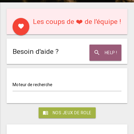
Les coups de ❤️ de l'équipe !
favorite
Besoin d'aide ?
search
HELP !
Moteur de recherche
menu_book
NOS JEUX DE ROLE