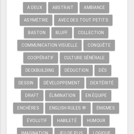
À DEUX
ABSTRAIT
AMBIANCE
ASYMÉTRIE
AVEC DES TOUT PETITS
BASTON
BLUFF
COLLECTION
COMMUNICATION VISUELLE
CONQUÊTE
COOPÉRATIF
CULTURE GÉNÉRALE
DECKBUILDING
DÉDUCTION
DÉS
DESSIN
DÉVELOPPEMENT
DEXTÉRITÉ
DRAFT
ÉLIMINATION
EN ÉQUIPE
ENCHÈRES
ENGLISH RULES 💬
ÉNIGMES
ÉVOLUTIF
HABILETÉ
HUMOUR
IMAGINATION
JEU DE PLIS
LOGIQUE