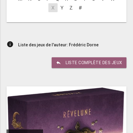
X
Y
Z
#
info
Liste des jeux de l'auteur: Frédéric Dorne
reply
LISTE COMPLÈTE DES JEUX