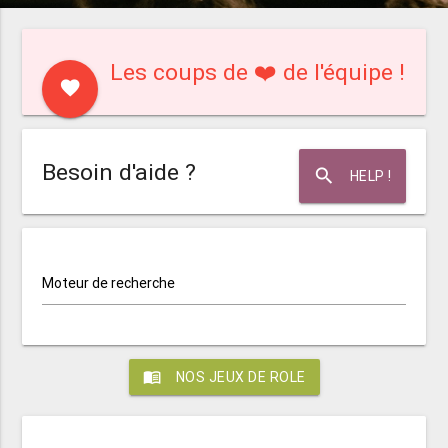
Les coups de ❤️ de l'équipe !
favorite
Besoin d'aide ?
search
HELP !
Moteur de recherche
menu_book
NOS JEUX DE ROLE