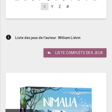
X
Y
Z
#
info
Liste des jeux de l'auteur: William Liévin
reply
LISTE COMPLÈTE DES JEUX