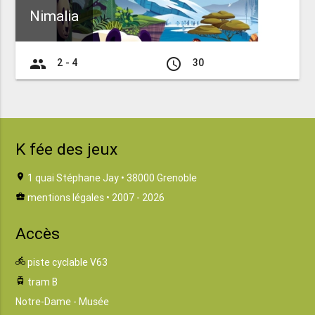
Nimalia
group
access_time
2 - 4
30
K fée des jeux
location_on
1 quai Stéphane Jay • 38000 Grenoble
business_center
mentions légales
• 2007 - 2026
Accès
directions_bike
piste cyclable V63
tram
tram B
Notre-Dame - Musée