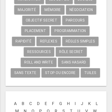
MAJORITÉ
MÉMOIRE
NÉGOCIATION
OBJECTIF SECRET
PARCOURS
PLACEMENT
PROGRAMMATION
RAPIDITÉ
REFLEXES
RÈGLES SIMPLES
RESSOURCES
RÔLE SECRET
ROLL AND WRITE
SANS HASARD
SANS TEXTE
STOP OU ENCORE
TUILES
A
B
C
D
E
F
G
H
I
J
K
L
M
N
O
P
Q
R
S
T
U
V
W