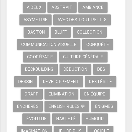
À DEUX
ABSTRAIT
AMBIANCE
ASYMÉTRIE
AVEC DES TOUT PETITS
BASTON
BLUFF
COLLECTION
COMMUNICATION VISUELLE
CONQUÊTE
COOPÉRATIF
CULTURE GÉNÉRALE
DECKBUILDING
DÉDUCTION
DÉS
DESSIN
DÉVELOPPEMENT
DEXTÉRITÉ
DRAFT
ÉLIMINATION
EN ÉQUIPE
ENCHÈRES
ENGLISH RULES 💬
ÉNIGMES
ÉVOLUTIF
HABILETÉ
HUMOUR
IMAGINATION
JEU DE PLIS
LOGIQUE