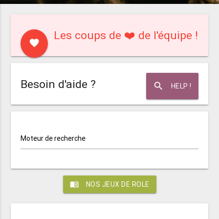
Les coups de ❤️ de l'équipe !
favorite
Besoin d'aide ?
search
HELP !
Moteur de recherche
menu_book
NOS JEUX DE ROLE