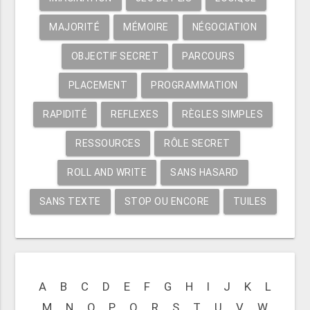
MAJORITÉ
MÉMOIRE
NÉGOCIATION
OBJECTIF SECRET
PARCOURS
PLACEMENT
PROGRAMMATION
RAPIDITÉ
REFLEXES
RÈGLES SIMPLES
RESSOURCES
RÔLE SECRET
ROLL AND WRITE
SANS HASARD
SANS TEXTE
STOP OU ENCORE
TUILES
A
B
C
D
E
F
G
H
I
J
K
L
M
N
O
P
Q
R
S
T
U
V
W