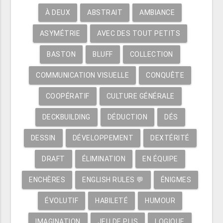
À DEUX
ABSTRAIT
AMBIANCE
ASYMÉTRIE
AVEC DES TOUT PETITS
BASTON
BLUFF
COLLECTION
COMMUNICATION VISUELLE
CONQUÊTE
COOPÉRATIF
CULTURE GÉNÉRALE
DECKBUILDING
DÉDUCTION
DÉS
DESSIN
DÉVELOPPEMENT
DEXTÉRITÉ
DRAFT
ÉLIMINATION
EN ÉQUIPE
ENCHÈRES
ENGLISH RULES 💬
ÉNIGMES
ÉVOLUTIF
HABILETÉ
HUMOUR
IMAGINATION
JEU DE PLIS
LOGIQUE