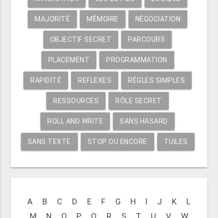
MAJORITÉ
MÉMOIRE
NÉGOCIATION
OBJECTIF SECRET
PARCOURS
PLACEMENT
PROGRAMMATION
RAPIDITÉ
REFLEXES
RÈGLES SIMPLES
RESSOURCES
RÔLE SECRET
ROLL AND WRITE
SANS HASARD
SANS TEXTE
STOP OU ENCORE
TUILES
A
B
C
D
E
F
G
H
I
J
K
L
M
N
O
P
Q
R
S
T
U
V
W