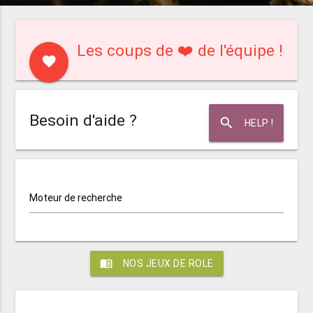
Les coups de ❤️ de l'équipe !
favorite
Besoin d'aide ?
search
HELP !
Moteur de recherche
menu_book
NOS JEUX DE ROLE