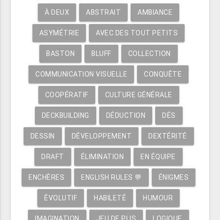
À DEUX
ABSTRAIT
AMBIANCE
ASYMÉTRIE
AVEC DES TOUT PETITS
BASTON
BLUFF
COLLECTION
COMMUNICATION VISUELLE
CONQUÊTE
COOPÉRATIF
CULTURE GÉNÉRALE
DECKBUILDING
DÉDUCTION
DÉS
DESSIN
DÉVELOPPEMENT
DEXTÉRITÉ
DRAFT
ÉLIMINATION
EN ÉQUIPE
ENCHÈRES
ENGLISH RULES 💬
ÉNIGMES
ÉVOLUTIF
HABILETÉ
HUMOUR
IMAGINATION
JEU DE PLIS
LOGIQUE