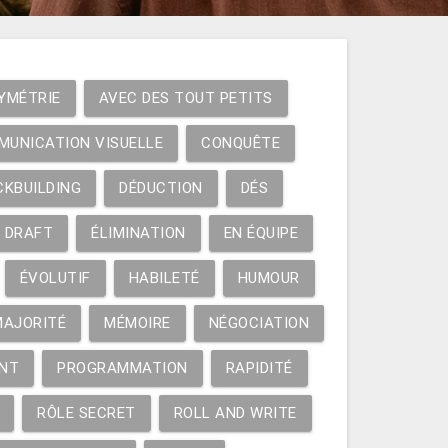
YMÉTRIE
AVEC DES TOUT PETITS
MUNICATION VISUELLE
CONQUÊTE
CKBUILDING
DÉDUCTION
DÉS
DRAFT
ÉLIMINATION
EN ÉQUIPE
ÉVOLUTIF
HABILETÉ
HUMOUR
MAJORITÉ
MÉMOIRE
NÉGOCIATION
NT
PROGRAMMATION
RAPIDITÉ
RÔLE SECRET
ROLL AND WRITE