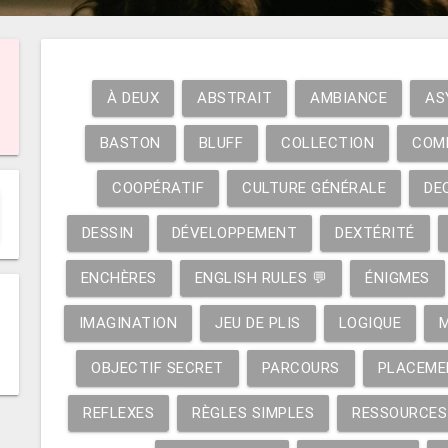
À DEUX
ABSTRAIT
AMBIANCE
AS
BASTON
BLUFF
COLLECTION
COM
COOPÉRATIF
CULTURE GÉNÉRALE
DE
DESSIN
DÉVELOPPEMENT
DEXTÉRITÉ
ENCHÈRES
ENGLISH RULES 💬
ÉNIGMES
IMAGINATION
JEU DE PLIS
LOGIQUE
OBJECTIF SECRET
PARCOURS
PLACEME
REFLEXES
RÈGLES SIMPLES
RESSOURCES