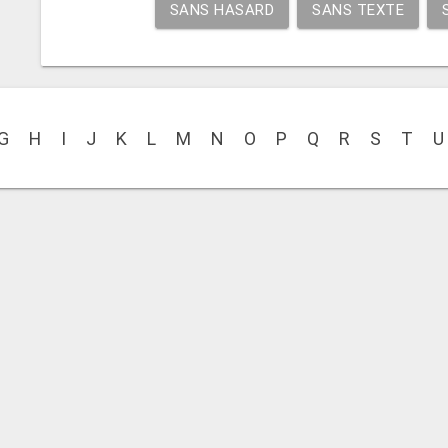
SANS HASARD
SANS TEXTE
G
H
I
J
K
L
M
N
O
P
Q
R
S
T
U