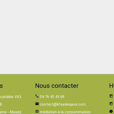
s
Nous contacter
H
 cyclable V63
phone
04 76 42 43 68
today
B
email
contact@kfeedesjeux.com
today
ame - Musée
balance
médiation à la consommation
watch_later