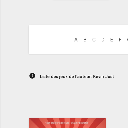
A
B
C
D
E
F
info
Liste des jeux de l'auteur: Kevin Jost