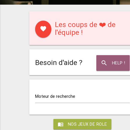
Les coups de ❤️ de
favorite
l'équipe !
Besoin d'aide ?
search
HELP !
Moteur de recherche
menu_book
NOS JEUX DE ROLE