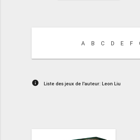
A
B
C
D
E
F
info
Liste des jeux de l'auteur: Leon Liu