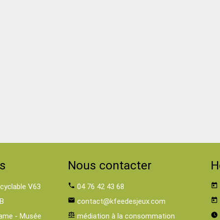
s
Nous contacter
H
 cyclable V63
phone
04 76 42 43 68
today
B
email
contact@kfeedesjeux.com
today
ame - Musée
balance
médiation à la consommation
watch_later