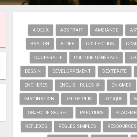
À DEUX
ABSTRAIT
AMBIANCE
AS
BASTON
BLUFF
COLLECTION
COM
COOPÉRATIF
CULTURE GÉNÉRALE
DE
DESSIN
DÉVELOPPEMENT
DEXTÉRITÉ
ENCHÈRES
ENGLISH RULES 💬
ÉNIGMES
IMAGINATION
JEU DE PLIS
LOGIQUE
OBJECTIF SECRET
PARCOURS
PLACEME
REFLEXES
RÈGLES SIMPLES
RESSOURCES