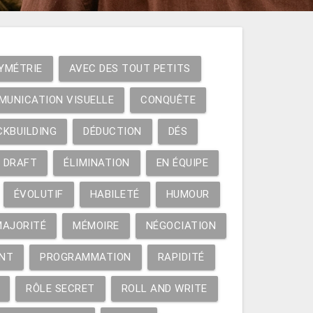
YMÉTRIE
AVEC DES TOUT PETITS
MUNICATION VISUELLE
CONQUÊTE
CKBUILDING
DÉDUCTION
DÉS
DRAFT
ÉLIMINATION
EN ÉQUIPE
ÉVOLUTIF
HABILETÉ
HUMOUR
MAJORITÉ
MÉMOIRE
NÉGOCIATION
NT
PROGRAMMATION
RAPIDITÉ
RÔLE SECRET
ROLL AND WRITE