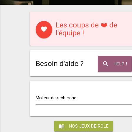
Les coups de ❤️ de
favorite
l'équipe !
Besoin d'aide ?
search
HELP !
Moteur de recherche
menu_book
NOS JEUX DE ROLE