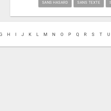
SANS HASARD
SANS TEXTE
G
H
I
J
K
L
M
N
O
P
Q
R
S
T
U