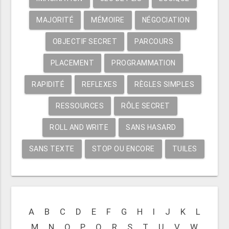
MAJORITÉ
MÉMOIRE
NÉGOCIATION
OBJECTIF SECRET
PARCOURS
PLACEMENT
PROGRAMMATION
RAPIDITÉ
REFLEXES
RÈGLES SIMPLES
RESSOURCES
RÔLE SECRET
ROLL AND WRITE
SANS HASARD
SANS TEXTE
STOP OU ENCORE
TUILES
A
B
C
D
E
F
G
H
I
J
K
L
M
N
O
P
Q
R
S
T
U
V
W