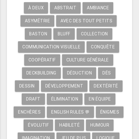
À DEUX
ABSTRAIT
AMBIANCE
ASYMÉTRIE
AVEC DES TOUT PETITS
BASTON
BLUFF
COLLECTION
COMMUNICATION VISUELLE
CONQUÊTE
COOPÉRATIF
CULTURE GÉNÉRALE
DECKBUILDING
DÉDUCTION
DÉS
DESSIN
DÉVELOPPEMENT
DEXTÉRITÉ
DRAFT
ÉLIMINATION
EN ÉQUIPE
ENCHÈRES
ENGLISH RULES 💬
ÉNIGMES
ÉVOLUTIF
HABILETÉ
HUMOUR
IMAGINATION
JEU DE PLIS
LOGIQUE