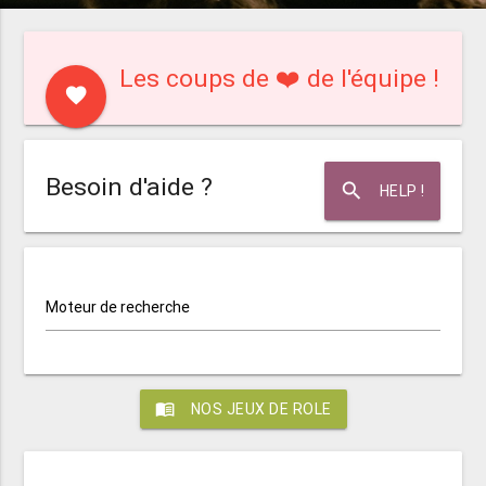
Les coups de ❤️ de l'équipe !
favorite
Besoin d'aide ?
search
HELP !
Moteur de recherche
menu_book
NOS JEUX DE ROLE