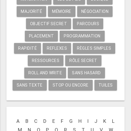
MAJORITÉ
MÉMOIRE
NÉGOCIATION
OBJECTIF SECRET
PARCOURS
PLACEMENT
PROGRAMMATION
RAPIDITÉ
REFLEXES
RÈGLES SIMPLES
RESSOURCES
RÔLE SECRET
ROLL AND WRITE
SANS HASARD
SANS TEXTE
STOP OU ENCORE
TUILES
A
B
C
D
E
F
G
H
I
J
K
L
M
N
O
P
Q
R
S
T
U
V
W