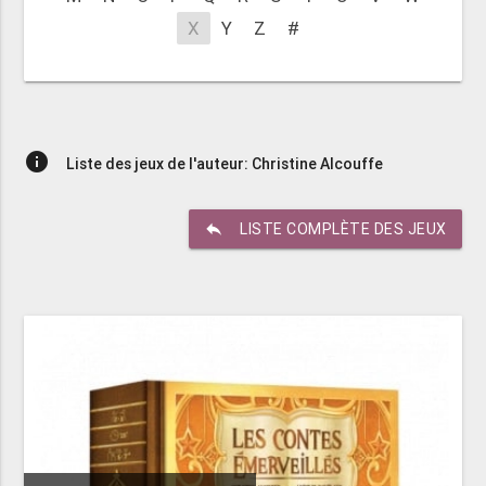
X
Y
Z
#
info
Liste des jeux de l'auteur: Christine Alcouffe
reply
LISTE COMPLÈTE DES JEUX