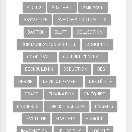
À DEUX
ABSTRAIT
AMBIANCE
ASYMÉTRIE
AVEC DES TOUT PETITS
BASTON
BLUFF
COLLECTION
COMMUNICATION VISUELLE
CONQUÊTE
COOPÉRATIF
CULTURE GÉNÉRALE
DECKBUILDING
DÉDUCTION
DÉS
DESSIN
DÉVELOPPEMENT
DEXTÉRITÉ
DRAFT
ÉLIMINATION
EN ÉQUIPE
ENCHÈRES
ENGLISH RULES 💬
ÉNIGMES
ÉVOLUTIF
HABILETÉ
HUMOUR
IMAGINATION
JEU DE PLIS
LOGIQUE