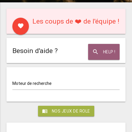
Les coups de ❤️ de l'équipe !
favorite
Besoin d'aide ?
search
HELP !
Moteur de recherche
menu_book
NOS JEUX DE ROLE